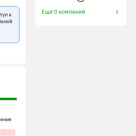
Ещё 0 компаний
туп к
льной
рения