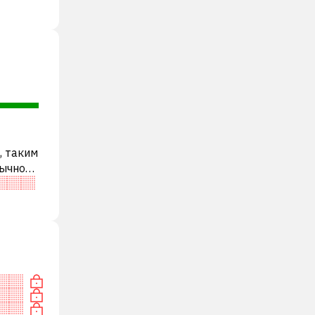
, таким
бычно
ди