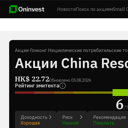
Новости
Поиск по акциям
Small 
Акции
·
Гонконг
·
Нециклические потребительские т
Акции China Res
HK$
22.72
Обновлено
05.08.2026
Рейтинг эмитента
6
/
Доходность
Риск
Рекомендация
Хорошая
Низкий
Покупать