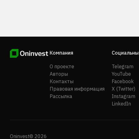
(Holdings) Company Limited.
Компания
Социальны
О проекте
Telegram
Авторы
YouTube
Контакты
Facebook
Правовая информация
X (Twitter)
Рассылка
Instagram
LinkedIn
Oninvest© 2026