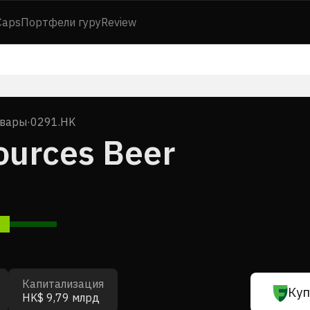
Caps
Портфели гуру
Review
овары
·
0291.HK
ources Beer
7
Капитализация
Куп
HK$ 9,79 млрд