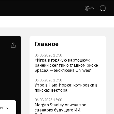
РУ
Главное
06.08.2026 15:50
«Игра в горячую картошку»:
ранний скептик о главном риске
SpaceX — эксклюзив Oninvest
06.08.2026 15:50
Утро в Нью-Йорке: котировки в
поисках вектора
06.08.2026 15:00
Morgan Stanley описал три
ить
сценария будущего ИИ.