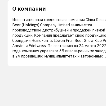
О компании
Инвестиционная холдинговая компания China Reso
Beer (Holdings) Company Limited занимается
производством, дистрибуцией и продажей пивной
продукции. Компания предлагает свою продукцию
брендами Heineken, Li, Löwen Fruit Beer, Snow Xiao Pi 
Amstel и Edelweiss. По состоянию на 24 марта 202
года компания управляла 65 пивоваренными заво
в 24 провинциях, муниципалитетах и автономных
районах континентального Китая. Компания также
занимается производством и распространением
продукции Baijiu, а также развитием и управление
недвижимостью. Ранее компания была известна к
China Resources Enterprise, Limited, а в октябре 201
года сменила название на China Resources Beer
(Holdings) Company Limited. Компания базируется в
Чай, Гонконг. China Resources Beer (Holdings) Comp
Limited является дочерней компанией China Resourc