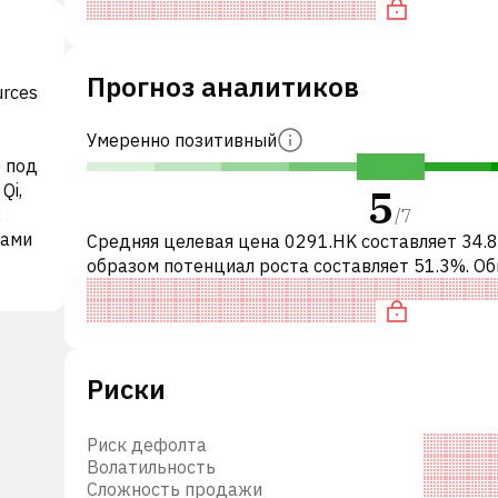
справедливо оценена по P/E, нейтраль
Прогноз аналитиков
urces
Умеренно позитивный
 под
5
Qi,
2
/
7
дами
Средняя целевая цена 0291.HK составляет 34.8
образом потенциал роста составляет 51.3%. О
это означает рекомендацию «ПОКУПАТЬ» сре
инвестиционных компаний ил
м
ак
Риски
5
 Ван
Риск дефолта
any
Волатильность
es
Сложность продажи