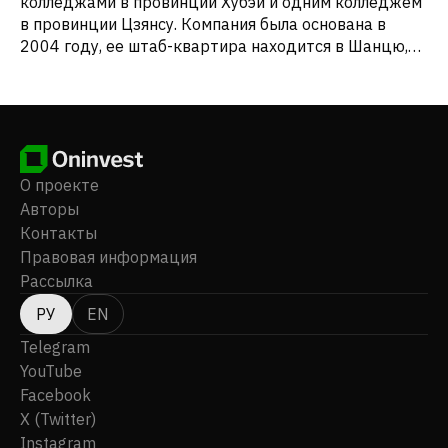
колледжами в провинции Хубэй и одним колледжем
в провинции Цзянсу. Компания была основана в
2004 году, ее штаб-квартира находится в Шанцю,
Китайская Народная Республика. China Chunlai
Education Group Co., Ltd. является дочерней
компанией Chunlai Investment Co., Limited.
О проекте
Авторы
Контакты
Правовая информация
Рассылка
РУ
EN
Telegram
YouTube
Facebook
X (Twitter)
Instagram