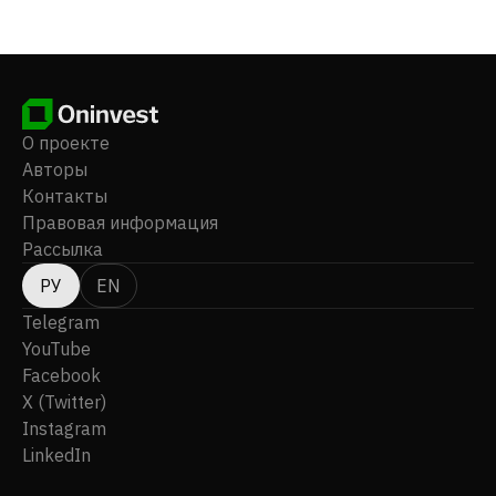
проектах государственного и частного секторов.
Компания была основана в 2001 году, ее штаб-
квартира находится в Цуен Ван, Гонконг. Wing Chi
Holdings Limited является дочерней компанией
Colourfield Global Limited.
О проекте
Авторы
Контакты
Правовая информация
Рассылка
РУ
EN
Telegram
YouTube
Facebook
X (Twitter)
Instagram
LinkedIn