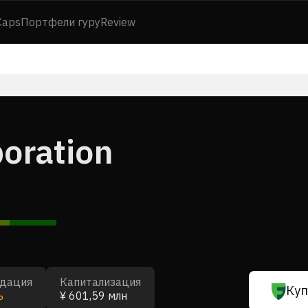
Caps
Портфели гуру
Review
oration
дация
Капитализация
Куп
ь
¥ 601,59 млн