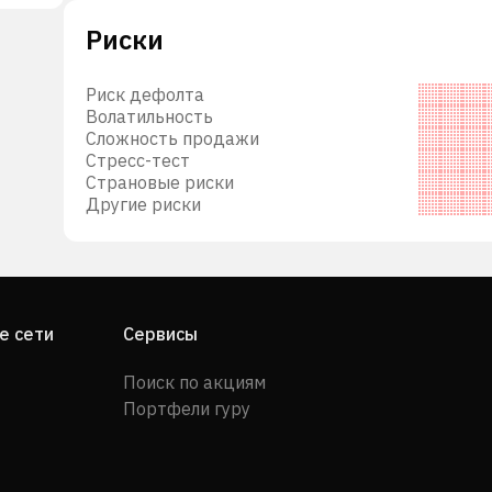
Риски
ля
ботки
Риск дефолта
Волатильность
Сложность продажи
Стресс-тест
Страновые риски
Другие риски
 для
 для
я
е сети
Сервисы
Поиск по акциям
Портфели гуру
лы
чая