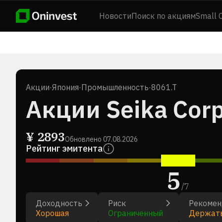
Новости
Поиск по акциям
Small 
Акции
·
Япония
·
Промышленность
·
8061.T
Акции Seika Corp
¥
2893
Обновлено
07.08.2026
Рейтинг эмитента
5
/
7
Доходность
Риск
Рекомен
Хорошая
Ограниченный
Держат