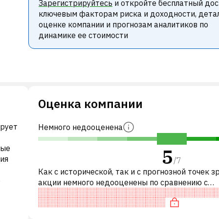
Зарегистрируйтесь
и откройте бесплатный дос
ключевым факторам риска и доходности, дета
оценке компании и прогнозам аналитиков по
динамике ее стоимости
Оценка компании
ирует
Немного недооценена
ные
5
ния
/
7
Как с исторической, так и с прогнозной точек з
е
акции немного недооценены по сравнению с
аналогичными акциями. В частности, акция
справедливо оценена по P/E и нейтрал