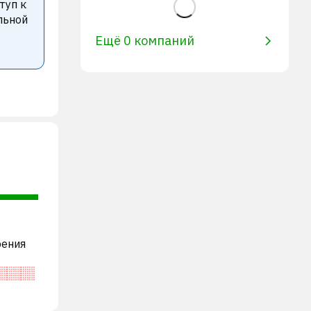
туп к
льной
Ещё 0 компаний
рения