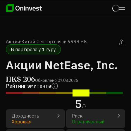
Акции
·
Китай
·
Сектор связи
·
9999.HK
В портфеле у 1 гуру
Акции NetEase, Inc.
HK$
206
Обновлено
07.08.2026
Рейтинг эмитента
5
/
7
Доходность
Риск
Хорошая
Ограниченный