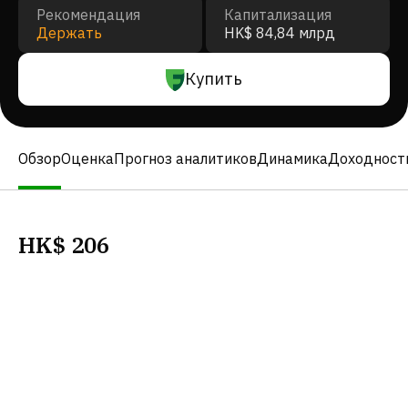
Рекомендация
Капитализация
Держать
HK$ 84,84 млрд
Купить
Обзор
Оценка
Прогноз аналитиков
Динамика
Доходност
HK$
206