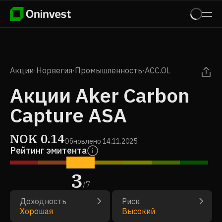
Акции
·
Норвегия
·
Промышленность
·
ACC.OL
Акции Aker Carbon
Capture ASA
NOK
0.14
Обновлено
14.11.2025
Рейтинг эмитента
3
/
7
Доходность
Риск
Хорошая
Высокий