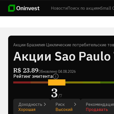
Новости
Поиск по акциям
Small 
Акции
·
Бразилия
·
Циклические потребительские то
Акции Sao Paulo 
R$
23.89
Обновлено
04.08.2026
Рейтинг эмитента
3
/
7
Доходность
Риск
Рекомендаци
Хорошая
Высокий
Продавать