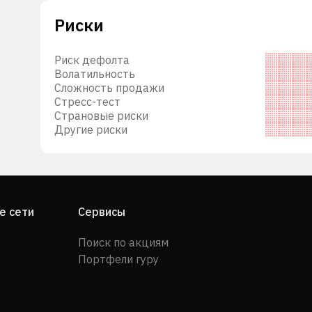
Риски
Риск дефолта
Волатильность
Сложность продажи
Стресс-тест
Страновые риски
Другие риски
е сети
Сервисы
Поиск по акциям
Портфели гуру