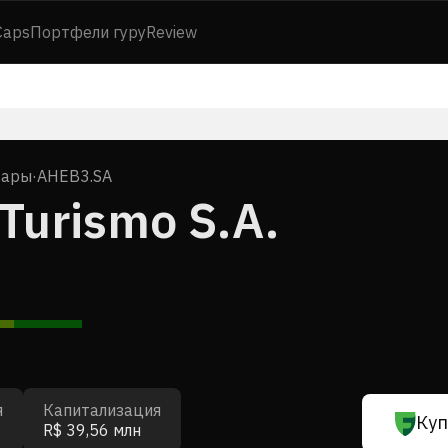
Caps
Портфели гуру
Review
вары
·
AHEB3.SA
Turismo S.A.
я
Капитализация
Куп
R$ 39,56 млн