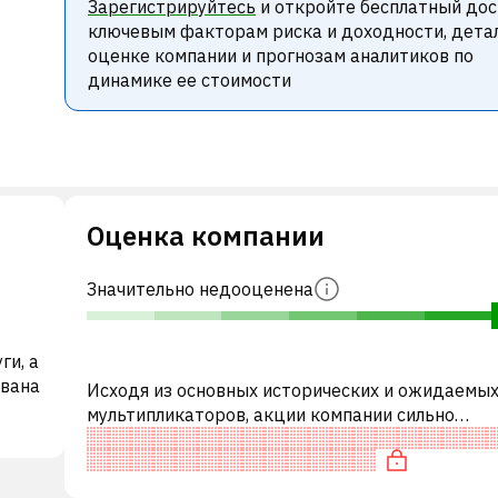
Зарегистрируйтесь
и откройте бесплатный дос
ключевым факторам риска и доходности, дета
оценке компании и прогнозам аналитиков по
динамике ее стоимости
Оценка компании
Значительно недооценена
ги, а
ована
Исходя из основных исторических и ожидаемы
мультипликаторов, акции компании сильно
недооценены по сравнению с аналогичными
компаниями. В частности, акция «дешевая» по P