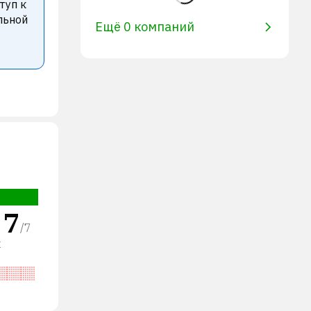
туп к
льной
Ещё 0 компаний
7
/
7
х
/