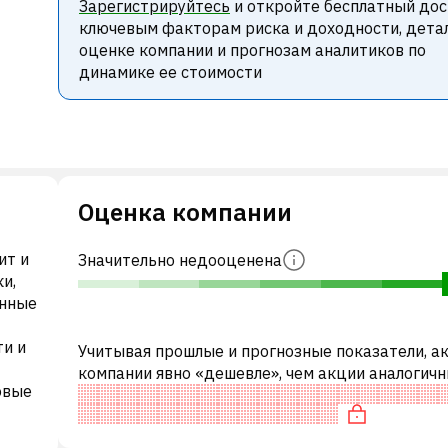
Зарегистрируйтесь
и откройте бесплатный дос
ключевым факторам риска и доходности, дета
оценке компании и прогнозам аналитиков по
динамике ее стоимости
Оценка компании
ит и
Значительно недооценена
и,
онные
ти и
Учитывая прошлые и прогнозные показатели, а
компании явно «дешевле», чем акции аналогич
овые
компаний. В частности, акция компании разумн
оценена по P/E, «дешевая» по