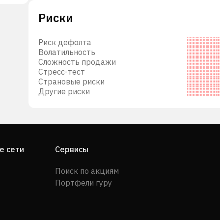
Риски
же
Риск дефолта
Волатильность
е
Сложность продажи
Стресс-тест
Страновые риски
Другие риски
овки
е сети
Сервисы
Поиск по акциям
а
Портфели гуру
й
жному