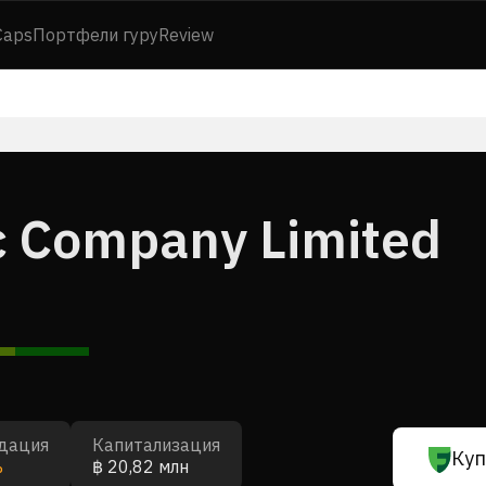
Caps
Портфели гуру
Review
c Company Limited
дация
Капитализация
Куп
ь
฿ 20,82 млн