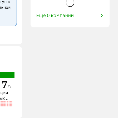
туп к
льной
Ещё 0 компаний
7
/
7
кции
ных
о