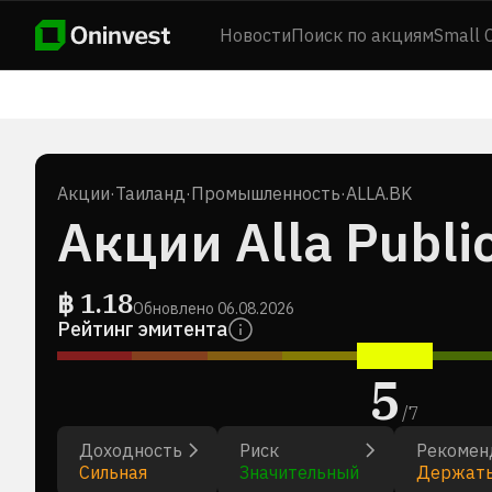
Новости
Поиск по акциям
Small 
Акции
·
Таиланд
·
Промышленность
·
ALLA.BK
Акции Alla Publi
฿
1.18
Обновлено
06.08.2026
Рейтинг эмитента
5
/
7
Доходность
Риск
Рекомен
Сильная
Значительный
Держат