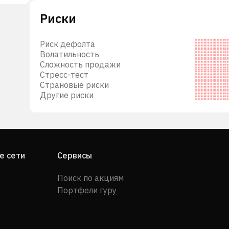
Риски
ом в
Риск дефолта
а;
Волатильность
Сложность продажи
т-
Стресс-тест
6,5%
Страновые риски
Другие риски
 50%
 в
е сети
Сервисы
Поиск по акциям
Портфели гуру