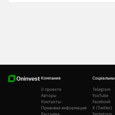
Компания также владеет 100% долей в
месторождении Сал-де-Вида, расположенном в
Аргентине; месторождении Каучари, расположенн
Аргентине; месторождении Джеймс Бей,
расположенном в северо-западном Квебеке, Канад
месторождении Салар-дель-Хомбре-Муэрто,
расположенном в Аргентине; месторождении Маун
Каттлин, расположенном в Западной Австралии; 6
долей в месторождении Салар-де-Оларос,
расположенном в провинции Жужуй, Аргентина; и
долей в месторождении Whabouchi Mine,
расположенном в Канаде. Компания была основана
1944 году и базируется в Шенноне, Ирландия.
Компания
Социальны
О проекте
Telegram
Авторы
YouTube
Контакты
Facebook
Правовая информация
X (Twitter)
Рассылка
Instagram