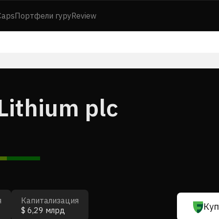
Caps
Портфели гуру
Review
ithium plc
я
Капитализация
Куп
$ 6,29 млрд