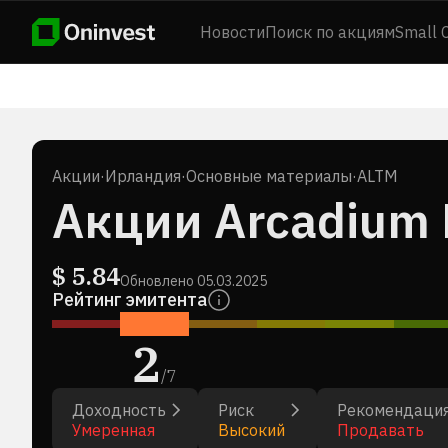
Новости
Поиск по акциям
Small 
Акции
·
Ирландия
·
Основные материалы
·
ALTM
Акции Arcadium L
$
5.84
Обновлено
05.03.2025
Рейтинг эмитента
2
/
7
Доходность
Риск
Рекомендаци
Умеренная
Высокий
Продавать