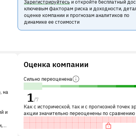
Зарегистрируйтесь
и откройте бесплатный дос
ключевым факторам риска и доходности, дета
оценке компании и прогнозам аналитиков по
динамике ее стоимости
Оценка компании
Сильно переоценена
, на
1
/
7
Как с исторической, так и с прогнозной точек з
ий и
акции значительно переоценены по сравнению
аналогичными акциями. В частности, акция ком
,
переоценена по P/E и «д
и.