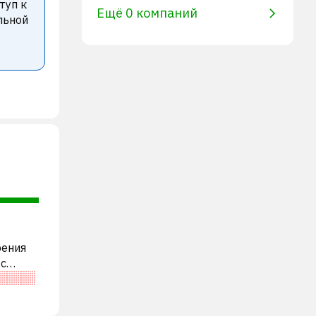
туп к
Ещё 0 компаний
льной
рения
 с
пании