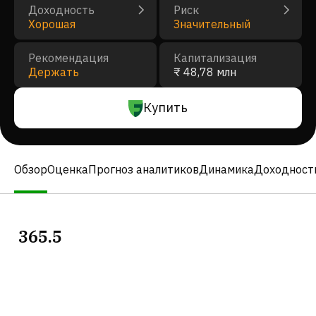
Доходность
Риск
Хорошая
Значительный
Рекомендация
Капитализация
Держать
₹ 48,78 млн
Купить
Обзор
Оценка
Прогноз аналитиков
Динамика
Доходност
365.5