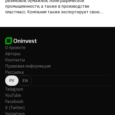
резиновой, бумажной, полиграфической
промышленности, а также в производстве
пластмасс. Компания также экспортирует свою
продукцию. Компания Asahi Songwon Colors Limited
была зарегистрирована в 1990 году, ее штаб-
квартира находится в Ахмадабаде, Индия.
О проекте
Авторы
Контакты
Правовая информация
Рассылка
РУ
EN
Telegram
YouTube
Facebook
X (Twitter)
Instagram