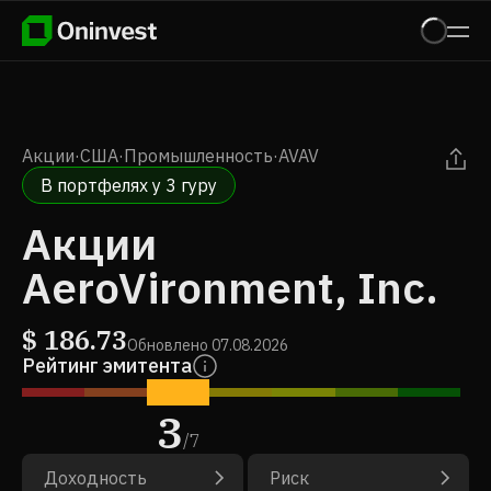
Акции
·
США
·
Промышленность
·
AVAV
В портфелях у 3 гуру
Акции
AeroVironment, Inc.
$
186.73
Обновлено
07.08.2026
Рейтинг эмитента
3
/
7
Доходность
Риск