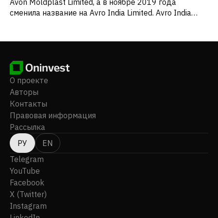
Avon Moldplast Limited, а в ноябре 2019 года
сменила название на Avro India Limited. Avro India
Limited была зарегистрирована в 1996 году и
базируется в Газиабаде, Индия.
О проекте
Авторы
Контакты
Правовая информация
Рассылка
РУ
EN
Telegram
YouTube
Facebook
X (Twitter)
Instagram
LinkedIn