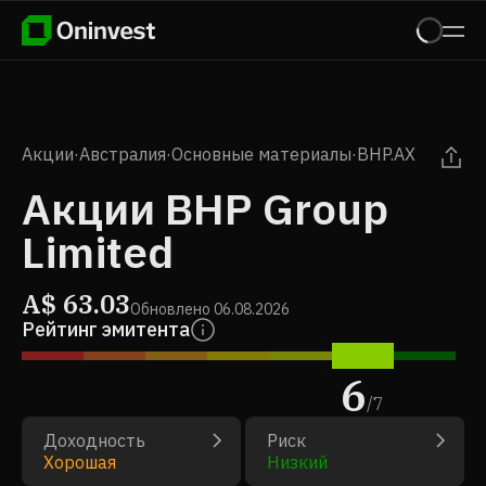
Акции
·
Австралия
·
Основные материалы
·
BHP.AX
Акции BHP Group
Limited
A$
63.03
Обновлено
06.08.2026
Рейтинг эмитента
6
/
7
Доходность
Риск
Хорошая
Низкий