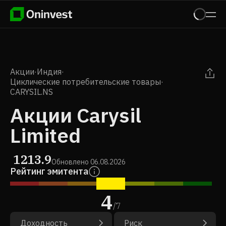
Акции
·
Индия
·
Циклические потребительские товары
·
CARYSIL.NS
Акции Carysil
Limited
1213.9
Обновлено
06.08.2026
Рейтинг эмитента
4
/
7
Доходность
Риск