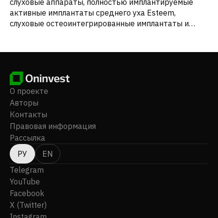
слуховые аппараты, полностью имплантируемые
активные имплантаты среднего уха Esteem,
слуховые остеоинтегрированные имплантаты и
кохлеарные имплантаты Acclaim. Ранее компания
была известна как Envoy Medical Corporation, а в
сентябре 2023 года сменила название на Envoy
Medical, Inc. Envoy Medical, Inc. была основана в 1995
году, ее штаб-квартира находится в городе Уайт-
Беар-Лейк, штат Миннесота.
О проекте
Авторы
Контакты
Правовая информация
Рассылка
РУ
EN
Telegram
YouTube
Facebook
X (Twitter)
Instagram