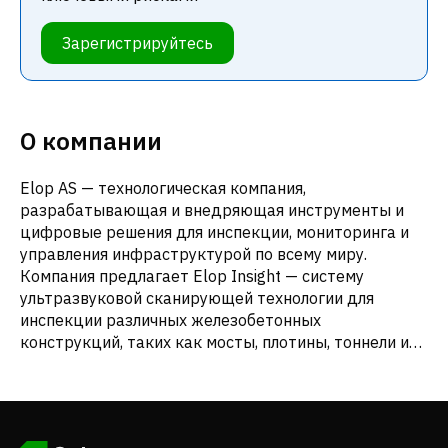
Зарегистрируйтесь
О компании
Elop AS — технологическая компания,
разрабатывающая и внедряющая инструменты и
цифровые решения для инспекции, мониторинга и
управления инфраструктурой по всему миру.
Компания предлагает Elop Insight — систему
ультразвуковой сканирующей технологии для
инспекции различных железобетонных
конструкций, таких как мосты, плотины, тоннели и
здания. Кроме того, компания предоставляет Elop
Multrawheel — ультразвуковой сканер, обладающий
уникальными возможностями для обнаружения
дефектов и предоставления информации в режиме