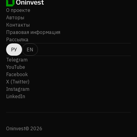
реального времени, а также Elop AMS — систему
управления активами для крупных
О проекте
инфраструктурных объектов. Компания была
Авторы
основана в 2013 году, а ее штаб-квартира
Контакты
находится в Осло, Норвегия.
Правовая информация
Рассылка
РУ
EN
Telegram
YouTube
Facebook
X (Twitter)
Instagram
LinkedIn
Oninvest© 2026