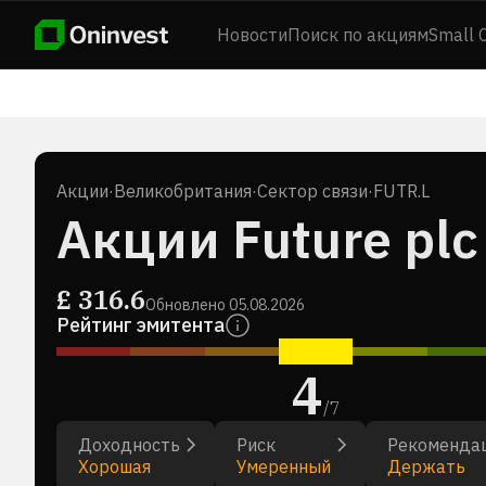
Новости
Поиск по акциям
Small 
Акции
·
Великобритания
·
Сектор связи
·
FUTR.L
Акции Future plc
£
316.6
Обновлено
05.08.2026
Рейтинг эмитента
4
/
7
Доходность
Риск
Рекоменда
Хорошая
Умеренный
Держать