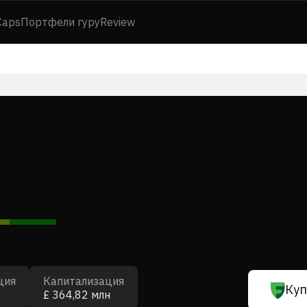
Caps
Портфели гуру
Review
ция
Капитализация
Куп
£ 364,82 млн