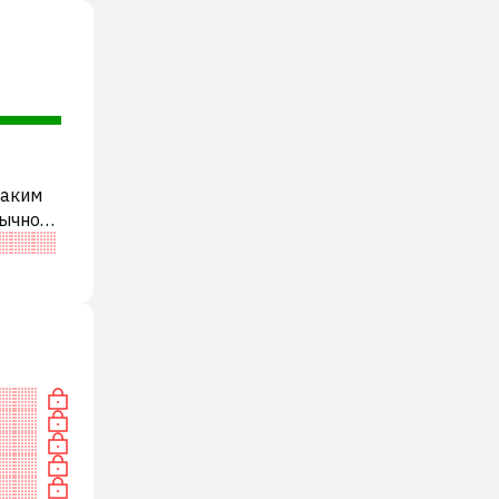
таким
бычно
ди