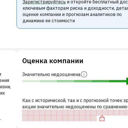
Зарегистрируйтесь
и откройте бесплатный дос
ключевым факторам риска и доходности, дета
оценке компании и прогнозам аналитиков по
динамике ее стоимости
Оценка компании
и
Значительно недооценена
ения
изни,
них
Как с исторической, так и с прогнозной точек з
акции значительно недооценены по сравнению
аналогичными акциями. В частности, акция «де
по P/E, недооценена по