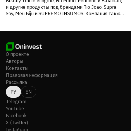
Beauty, Uncle Mingote, No Ponto, Pedrinho и Bataclan;
и другие продукты под брендами Tio Joao, Supra
Soy, Meu Biju и SUPREMO INSUMOS. Компания также
экспортирует свою продукцию примерно в 40
стран. Штаб-квартира компании находится в Порту-
Алегри, Бразилия. JOSAPAR Joaquim Oliveira S.A.
Participações является дочерней компанией Peroli
S/A Participações.
О проекте
Авторы
Контакты
Правовая информация
Рассылка
РУ
EN
Telegram
YouTube
Facebook
X (Twitter)
Instagram