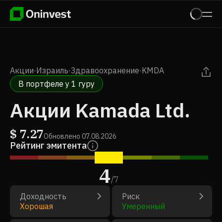
Акции
·
Израиль
·
Здравоохранение
·
KMDA
В портфеле у 1 гуру
Акции Kamada Ltd.
$
7.27
Обновлено
07.08.2026
Рейтинг эмитента
4
/
7
Доходность
Риск
Хорошая
Умеренный