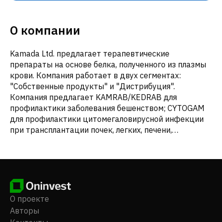
О компании
Kamada Ltd. предлагает терапевтические
препараты на основе белка, полученного из плазмы
крови. Компания работает в двух сегментах:
"Собственные продукты" и "Дистрибуция".
Компания предлагает KAMRAB/KEDRAB для
профилактики заболевания бешенством; CYTOGAM
для профилактики цитомегаловирусной инфекции
при трансплантации почек, легких, печени,
поджелудочной железы, сердца и сердца/легких;
WINRHO SDF для лечения иммунной
тромбоцитопенической пурпуры и подавления
резус-изоиммунизации; HEPAGAM B для
профилактики рецидивов гепатита В при
трансплантации печени и постконтактной
О проекте
профилактики; VARIZIG для постконтактной
Авторы
профилактики ветряной оспы; и GLASSIA для