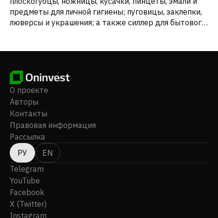
плоскогубцы, ножницы, кусачки, пинцеты, эмали и
предметы для личной гигиены; пуговицы, заклепки,
люверсы и украшения; а также силлер для бытового
использования, применяемый для нагнетания
давления, подавления воды и гидромассажных ванн.
Компания была основана в 1896 году и базируется в
Сан-Паулу, Бразилия.
О проекте
Авторы
Контакты
Правовая информация
Рассылка
РУ
EN
Telegram
YouTube
Facebook
X (Twitter)
Instagram