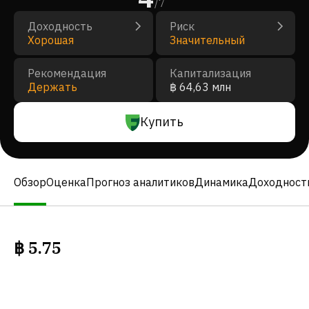
/
7
Доходность
Риск
Хорошая
Значительный
Рекомендация
Капитализация
Держать
฿ 64,63 млн
Купить
Обзор
Оценка
Прогноз аналитиков
Динамика
Доходност
฿
5.75