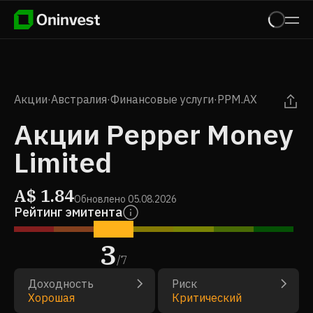
Акции
·
Австралия
·
Финансовые услуги
·
PPM.AX
Акции Pepper Money
Limited
A$
1.84
Обновлено
05.08.2026
Рейтинг эмитента
3
/
7
Доходность
Риск
Хорошая
Критический