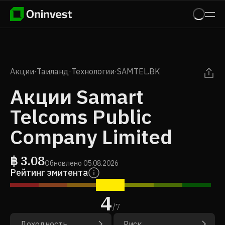
Акции
·
Таиланд
·
Технологии
·
SAMTEL.BK
Акции Samart
Telcoms Public
Company Limited
฿
3.08
Обновлено
05.08.2026
Рейтинг эмитента
4
/
7
Доходность
Риск