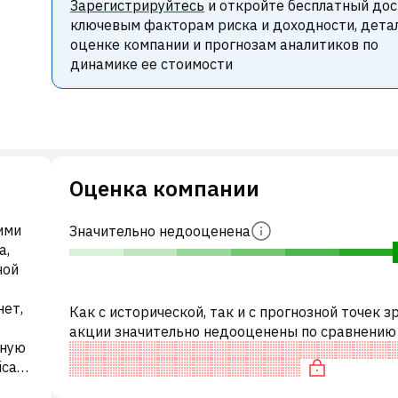
Зарегистрируйтесь
и откройте бесплатный дос
ключевым факторам риска и доходности, дета
оценке компании и прогнозам аналитиков по
динамике ее стоимости
Оценка компании
ними
Значительно недооценена
а,
ной
нет,
Как с исторической, так и с прогнозной точек з
акции значительно недооценены по сравнению
ьную
аналогичными акциями. В частности, акция ком
ican
недооценена по P/E, «де