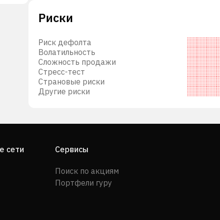
rican
Риски
для
ство
Риск дефолта
Волатильность
Сложность продажи
Стресс-тест
 и
Страновые риски
Другие риски
е
ает
и
е сети
Сервисы
ds, а
Поиск по акциям
ngs,
Портфели гуру
 Inc.
nc. в
 году