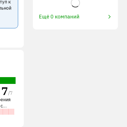
туп к
льной
Ещё 0 компаний
7
/
7
рения
 с
пании