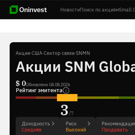
Новости
Поиск по акциям
Small 
Акции
·
США
·
Сектор связи
·
SNMN
Акции SNM Global
$
0
Обновлено
04.08.2026
Рейтинг эмитента
3
/
7
Доходность
Риск
Рекомендаци
Средняя
Высокий
Продавать