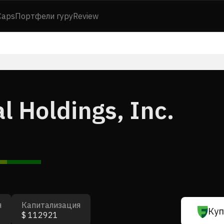
Caps
Портфели гуру
Review
 Holdings, Inc.
я
Капитализация
Куп
$ 112921