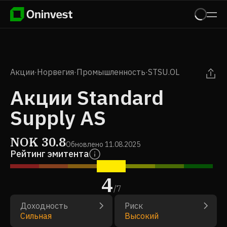
Акции
·
Норвегия
·
Промышленность
·
STSU.OL
Акции Standard
Supply AS
NOK
30.8
Обновлено
11.08.2025
Рейтинг эмитента
4
/
7
Доходность
Риск
Сильная
Высокий