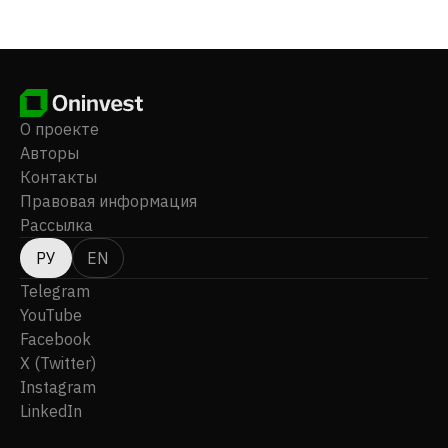
была основана в 2022 году и базируется в Осло,
Норвегия. Standard Supply AS является дочерней
компанией S.D. Standard ETC PLC.
О проекте
Авторы
Контакты
Правовая информация
Рассылка
РУ
EN
Telegram
YouTube
Facebook
X (Twitter)
Instagram
LinkedIn