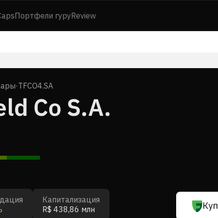
Caps
Портфели гуру
Review
вары
·
TFCO4.SA
ld Co S.A.
дация
Капитализация
Куп
ь
R$ 438,86 млн