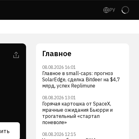
РУ
Главное
08.08.2026 16:01
Главное в small-caps: прогноз
SolarEdge, сделка Bitdeer на $4,7
млрд, успех Replimune
08.08.2026 13:01
Горячая картошка от SpaceX,
мрачные ожидания Бьюрри и
трогательный «стартап
поневоле»
ить
08.08.2026 12:15