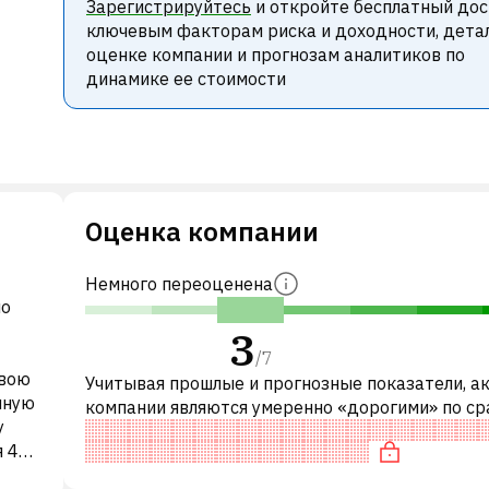
Зарегистрируйтесь
и откройте бесплатный дос
ключевым факторам риска и доходности, дета
оценке компании и прогнозам аналитиков по
динамике ее стоимости
Оценка компании
Немного переоценена
ио
3
/
7
свою
Учитывая прошлые и прогнозные показатели, а
нную
компании являются умеренно «дорогими» по с
у
с аналогичными компаниями. В частности, акци
я 41
справедливо оценена по P/