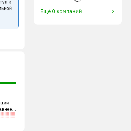
туп к
льной
Ещё 0 компаний
кции
равнению
я