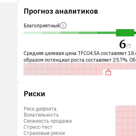
е
Прогноз аналитиков
Благоприятный
6
/
7
Средняя целевая цена TFCO4.SA составляет 18.
образом потенциал роста составляет 25.7%. О
это означает рекомендацию «ПОКУПАТЬ» сре
инвестиционных компаний и
Риски
Риск дефолта
Волатильность
Сложность продажи
Стресс-тест
Страновые риски