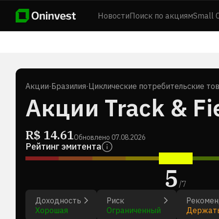
Новости
Поиск по акциям
Small 
Акции
·
Бразилия
·
Циклические потребительские то
Акции Track & Fie
R$
14.61
Обновлено
07.08.2026
Рейтинг эмитента
5
/
7
Доходность
Риск
Рекомен
Хорошая
Ограниченный
Держат