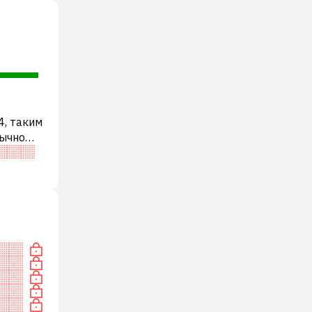
4, таким
бычно
ди