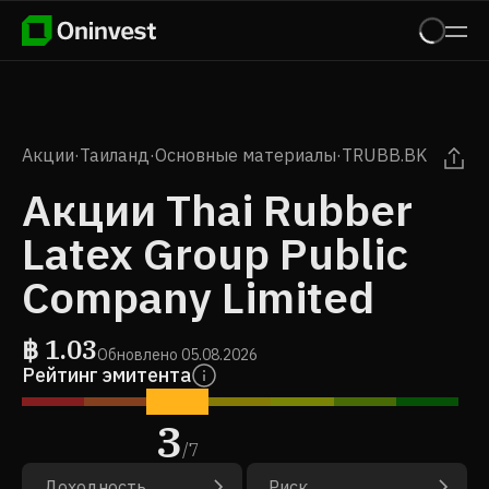
Акции
·
Таиланд
·
Основные материалы
·
TRUBB.BK
Акции Thai Rubber
Latex Group Public
Company Limited
฿
1.03
Обновлено
05.08.2026
Рейтинг эмитента
3
/
7
Доходность
Риск