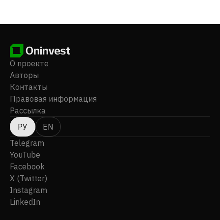
полипропиленовые тканые мешки, гибкие
промежуточные контейнеры для сыпучих
материалов и тканые полотна. Компания была
основана 11 апреля 1947 года, ее штаб-квартира
находится в Ченнаи, Индия.
О проекте
Авторы
Контакты
Правовая информация
Рассылка
РУ
EN
Telegram
YouTube
Facebook
X (Twitter)
Instagram
LinkedIn