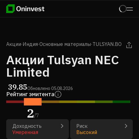
Акции
·
Индия
·
Основные материалы
·
TULSYAN.BO
Акции Tulsyan NEC
Limited
39.85
Обновлено
05.08.2026
Рейтинг эмитента
2
/
7
Доходность
Риск
Умеренная
Высокий