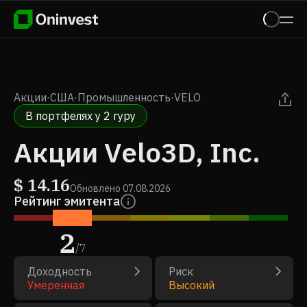
Акции
·
США
·
Промышленность
·
VELO
В портфелях у 2 гуру
Акции Velo3D, Inc.
$
14.16
Обновлено
07.08.2026
Рейтинг эмитента
2
/
7
Доходность
Риск
Умеренная
Высокий