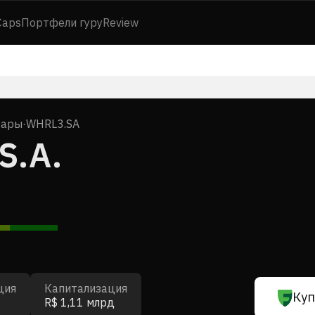
Caps
Портфели гуру
Review
вары
·
WHRL3.SA
S.A.
ция
Капитализация
Куп
R$ 1,11 млрд