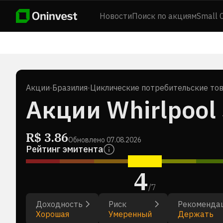
Новости
Поиск по акциям
Small 
Акции
·
Бразилия
·
Циклические потребительские то
Акции Whirlpool 
R$
3.86
Обновлено
07.08.2026
Рейтинг эмитента
4
/
7
Доходность
Риск
Рекоменда
Хорошая
Умеренный
Держать