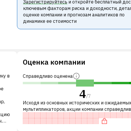
Зарегистрируйтесь
и откройте бесплатный дос
ключевым факторам риска и доходности, дета
оценке компании и прогнозам аналитиков по
динамике ее стоимости
Оценка компании
ику в
Справедливо оценена
ое
4
/
7
p,
Исходя из основных исторических и ожидаемы
мультипликаторов, акции компании справедли
укцию
оценены по сравнению с аналогичными компани
.
частности, акция компании разум
ool