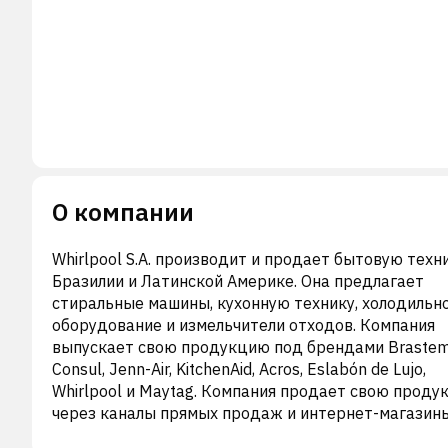
О компании
Whirlpool S.A. производит и продает бытовую техн
Бразилии и Латинской Америке. Она предлагает
стиральные машины, кухонную технику, холодильн
оборудование и измельчители отходов. Компания
выпускает свою продукцию под брендами Brastem
Consul, Jenn-Air, KitchenAid, Acros, Eslabón de Lujo,
Whirlpool и Maytag. Компания продает свою прод
через каналы прямых продаж и интернет-магазины
Компания базируется в Сан-Паулу, Бразилия. Whirlp