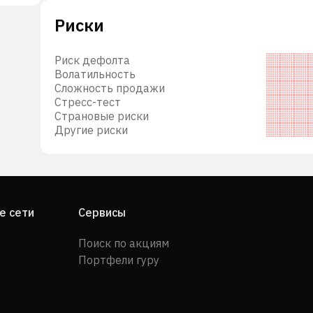
Риски
Риск дефолта
Волатильность
Сложность продажи
Стресс-тест
Страновые риски
Другие риски
е сети
Сервисы
Поиск по акциям
Портфели гуру