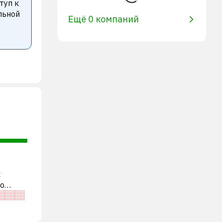
туп к
льной
Ещё 0 компаний
х
во
ями. В