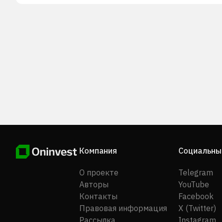
S.A. является дочерней компанией корпорации
Whirlpool.
Компания
Социальны
О проекте
Telegram
Авторы
YouTube
Контакты
Facebook
Правовая информация
X (Twitter)
Рассылка
Instagram