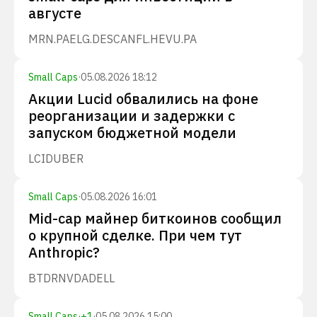
августе
MRN.PA
ELG.DE
SCANFL.HE
VU.PA
Small Caps
·
05.08.2026 18:12
Акции Lucid обвалились на фоне
реорганизации и задержки с
запуском бюджетной модели
LCID
UBER
Small Caps
·
05.08.2026 16:01
Mid-cap майнер биткоинов сообщил
о крупной сделке. При чем тут
Anthropic?
BTDR
NVDA
DELL
Small Caps
·
+
1
·
05.08.2026 15:00