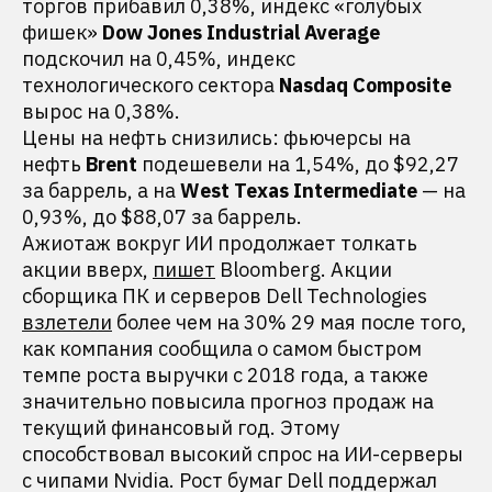
торгов прибавил 0,38%, индекс «голубых
фишек»
Dow Jones Industrial Average
подскочил на 0,45%, индекс
технологического сектора
Nasdaq Composite
вырос на 0,38%.
Цены на нефть снизились: фьючерсы на
нефть
Brent
подешевели на 1,54%, до $92,27
за баррель, а на
West Texas Intermediate
— на
0,93%, до $88,07 за баррель.
Ажиотаж вокруг ИИ продолжает толкать
акции вверх,
пишет
Bloomberg. Акции
сборщика ПК и серверов Dell Technologies
взлетели
более чем на 30% 29 мая после того,
как компания сообщила о самом быстром
темпе роста выручки с 2018 года, а также
значительно повысила прогноз продаж на
текущий финансовый год. Этому
способствовал высокий спрос на ИИ-серверы
с чипами Nvidia. Рост бумаг Dell поддержал