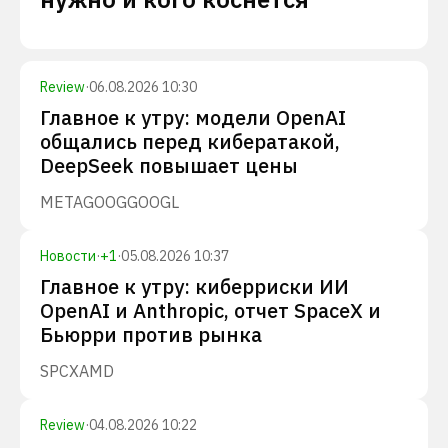
Review
·
06.08.2026 10:30
Главное к утру: модели OpenAI
общались перед кибератакой,
DeepSeek повышает цены
META
GOOG
GOOGL
Новости
·
+
1
·
05.08.2026 10:37
Главное к утру: киберриски ИИ
OpenAI и Anthropic, отчет SpaceX и
Бьюрри против рынка
SPCX
AMD
Review
·
04.08.2026 10:22