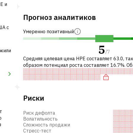
E и
Прогноз аналитиков
ША с
Умеренно позитивный
5
лжили
/
7
Средняя целевая цена HPE составляет 63.0, та
образом потенциал роста составляет 16.7%. О
это означает рекомендацию «ПОКУПАТЬ» сре
инвестиционных компаний или ре
Риски
т
Риск дефолта
о
Волатильность
в
Сложность продажи
Стресс-тест