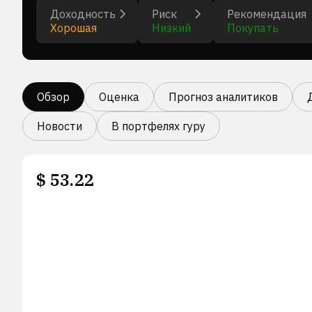
Доходность
Риск
Рекомендация
Хорошая
Низкий
Покупать
Обзор
Оценка
Прогноз аналитиков
Новости
В портфелях гуру
$
53.22