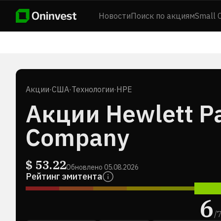
Новости
Поиск по акциям
Small 
Акции
·
США
·
Технологии
·
HPE
Акции Hewlett Pa
Company
$
53.22
Обновлено
05.08.2026
Рейтинг эмитента
6
/