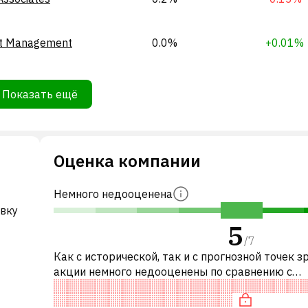
et Management
0.0%
+0.01%
Показать ещё
Оценка компании
Немного недооценена
авку
5
/
7
Как с исторической, так и с прогнозной точек з
акции немного недооценены по сравнению с
аналогичными акциями. В частности, акция
справедливо оценена по P/E, нейтраль