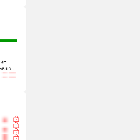
ким
бычно
ди