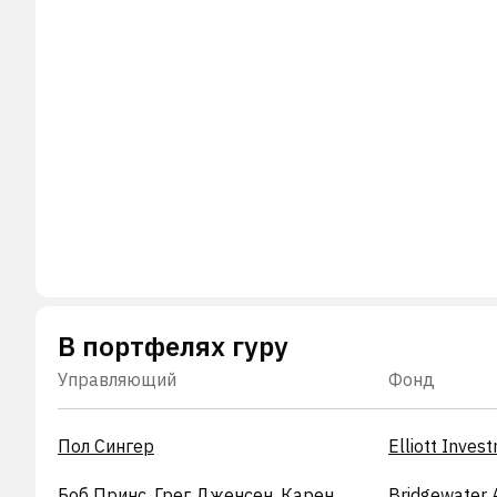
В портфелях гуру
Управляющий
Фонд
Пол Сингер
Elliott Inve
Боб Принс, Грег Дженсен, Карен
Bridgewater 