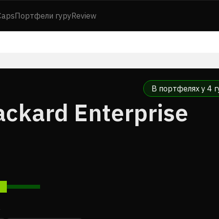
Caps
Портфели гуру
Review
В портфелях у 4 г
ckard Enterprise
7