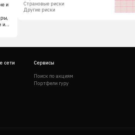
Страновые риски
не и
Другие риски
еры,
е и
и
узок
 HPE
lo и
е сети
Сервисы
Поиск по акциям
ba,
Портфели гуру
 и
uba,
ью,