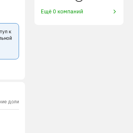
Ещё 0 компаний
туп к
льной
ние доли