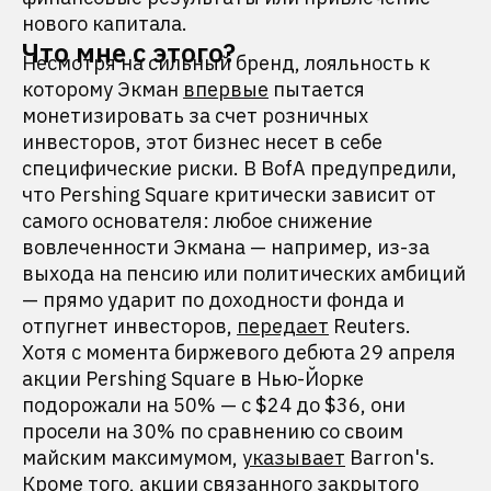
нового капитала.
Что мне с этого?
Несмотря на сильный бренд, лояльность к
которому Экман
впервые
пытается
монетизировать за счет розничных
инвесторов, этот бизнес несет в себе
специфические риски. В BofA предупредили,
что Pershing Square критически зависит от
самого основателя: любое снижение
вовлеченности Экмана — например, из-за
выхода на пенсию или политических амбиций
— прямо ударит по доходности фонда и
отпугнет инвесторов,
передает
Reuters.
Хотя с момента биржевого дебюта 29 апреля
акции Pershing Square в Нью-Йорке
подорожали на 50% — с $24 до $36, они
просели на 30% по сравнению со своим
майским максимумом,
указывает
Barron's.
Кроме того, акции связанного закрытого