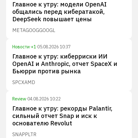
Главное к утру: модели OpenAI
общались перед кибератакой,
DeepSeek повышает цены
META
GOOG
GOOGL
Новости
·
+
1
·
05.08.2026 10:37
Главное к утру: киберриски ИИ
OpenAI и Anthropic, отчет SpaceX и
Бьюрри против рынка
SPCX
AMD
Review
·
04.08.2026 10:22
Главное к утру: рекорды Palantir,
сильный отчет Snap и иск к
основателю Revolut
SNAP
PLTR