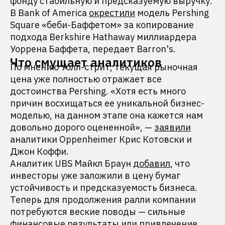
фонду стабильную и предсказуемую выручку.
В Bank of America
окрестили
модель Pershing
Square «беби-Баффетом» за копирование
подхода Berkshire Hathaway миллиардера
Уоррена Баффета, передает Barron's.
Что смущает аналитиков
По мнению Уолл-стрит, текущая рыночная
цена уже полностью отражает все
достоинства Pershing. «Хотя есть много
причин восхищаться ее уникальной бизнес-
моделью, на данном этапе она кажется нам
довольно дорого оцененной», —
заявили
аналитики Oppenheimer Крис Котовски и
Джон Коффи.
Аналитик UBS Майкл Браун
добавил
, что
инвесторы уже заложили в цену бумаг
устойчивость и предсказуемость бизнеса.
Теперь для продолжения ралли компании
потребуются веские поводы — сильные
финансовые результаты или привлечение