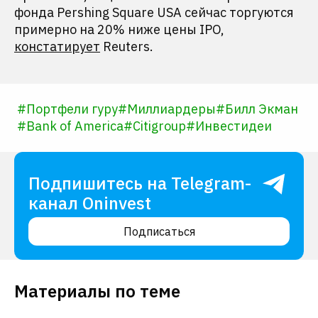
фонда Pershing Square USA сейчас торгуются
примерно на 20% ниже цены IPO,
констатирует
Reuters.
#
Портфели гуру
#
Миллиардеры
#
Билл Экман
#
Bank of America
#
Citigroup
#
Инвестидеи
Подпишитесь на Telegram-
канал Oninvest
Подписаться
Материалы по теме