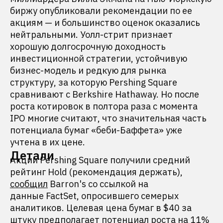
биржу опубликовали рекомендации по ее
акциям — и большинство оценок оказались
нейтральными. Уолл-стрит признает
хорошую долгосрочную доходность
инвестиционной стратегии, устойчивую
бизнес-модель и редкую для рынка
структуру, за которую Pershing Square
сравнивают с Berkshire Hathaway. Но после
роста котировок в полтора раза с момента
IPO многие считают, что значительная часть
потенциала бумаг «беби-Баффета» уже
учтена в их цене.
Детали
Акции Pershing Square получили средний
рейтинг Hold (рекомендация держать),
сообщил
Barron's со ссылкой на
данные FactSet, опросившего семерых
аналитиков. Целевая цена бумаг в $40 за
штуку предполагает потенциал роста на 11%