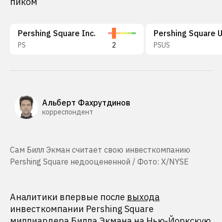
пиком
Pershing Square Inc.
PS
2
PSUS
Альберт Фахрутдинов
корреспондент
Сам Билл Экман считает свою инвесткомпанию
Pershing Square недооцененной / Фото: X/NYSE
Аналитики впервые после
выхода
инвесткомпании Pershing Square
миллиардера Билла Экмана на Нью-Йоркскую