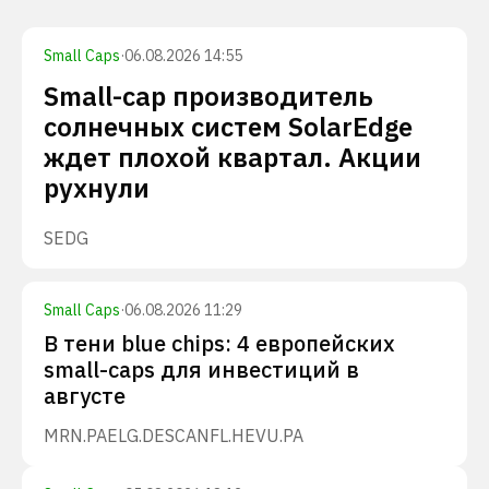
Small Caps
·
06.08.2026 14:55
Small-cap производитель
солнечных систем SolarEdge
ждет плохой квартал. Акции
рухнули
SEDG
Small Caps
·
06.08.2026 11:29
В тени blue chips: 4 европейских
small-caps для инвестиций в
августе
MRN.PA
ELG.DE
SCANFL.HE
VU.PA