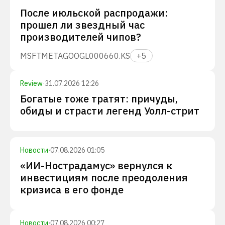
После июльской распродажи:
прошел ли звездный час
производителей чипов?
MSFT
META
GOOGL
000660.KS
+
5
Review
·
31.07.2026 12:26
Богатые тоже тратят: причуды,
обиды и страсти легенд Уолл-стрит
Новости
·
07.08.2026 01:05
«ИИ-Нострадамус» вернулся к
инвестициям после преодоления
кризиса в его фонде
Новости
·
07.08.2026 00:27