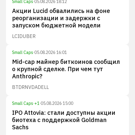
Small Caps
·
05.08.2026 18:12
Акции Lucid обвалились на фоне
реорганизации и задержки с
запуском бюджетной модели
LCID
UBER
Small Caps
·
05.08.2026 16:01
Mid-cap майнер биткоинов сообщил
о крупной сделке. При чем тут
Anthropic?
BTDR
NVDA
DELL
Small Caps
·
+
1
·
05.08.2026 15:00
IPO Attovia: стали доступны акции
биотеха с поддержкой Goldman
Sachs