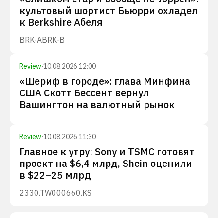
культовый шортист Бьюрри охладел
к Berkshire Абеля
BRK-A
BRK-B
Review
·
10.08.2026 12:00
«Шериф в городе»: глава Минфина
США Скотт Бессент вернул
Вашингтон на валютный рынок
Review
·
10.08.2026 11:30
Главное к утру: Sony и TSMC готовят
проект на $6,4 млрд, Shein оценили
в $22–25 млрд
2330.TW
000660.KS