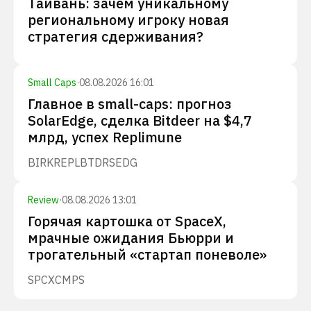
Тайвань: зачем уникальному
региональному игроку новая
стратегия сдерживания?
Small Caps
·
08.08.2026 16:01
Главное в small-caps: прогноз
SolarEdge, сделка Bitdeer на $4,7
млрд, успех Replimune
BIRK
REPL
BTDR
SEDG
Review
·
08.08.2026 13:01
Горячая картошка от SpaceX,
мрачные ожидания Бьюрри и
трогательный «стартап поневоле»
SPCX
CMPS