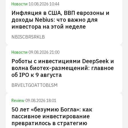
Новости
·
10.08.2026 10:44
Инфляция в США, ВВП еврозоны и
доходы Nebius: что важно для
инвестора на этой неделе
NBIS
CBRS
RKLB
Новости
·
09.08.2026 21:00
Роботы с инвестициями DeepSeek и
волна биотех-размещений: главное
об IPO к 9 августа
BRVE
LTGO
ATTO
BLSM
Review
·
09.08.2026 18:01
50 лет «безумию Богла»: как
пассивное инвестирование
превратилось в стратегию