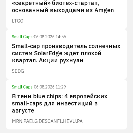
«секретный» биотех-стартап,
основанный выходцами из Amgen
LTGO
Small Caps
·
06.08.2026 14:55
Small-cap производитель солнечных
систем SolarEdge ждет плохой
квартал. Акции рухнули
SEDG
Small Caps
·
06.08.2026 11:29
В тени blue chips: 4 европейских
small-caps для инвестиций в
августе
MRN.PA
ELG.DE
SCANFL.HE
VU.PA