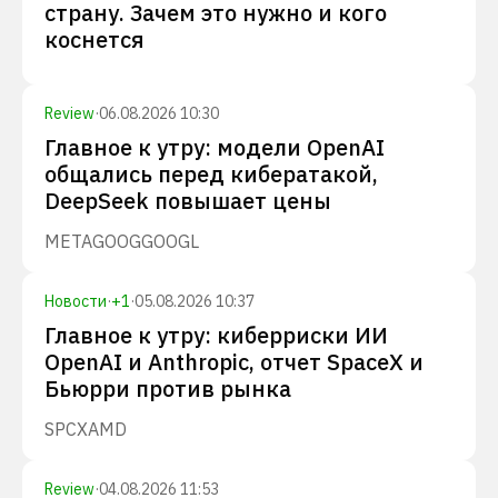
страну. Зачем это нужно и кого
коснется
Review
·
06.08.2026 10:30
Главное к утру: модели OpenAI
общались перед кибератакой,
DeepSeek повышает цены
META
GOOG
GOOGL
Новости
·
+
1
·
05.08.2026 10:37
Главное к утру: киберриски ИИ
OpenAI и Anthropic, отчет SpaceX и
Бьюрри против рынка
SPCX
AMD
Review
·
04.08.2026 11:53