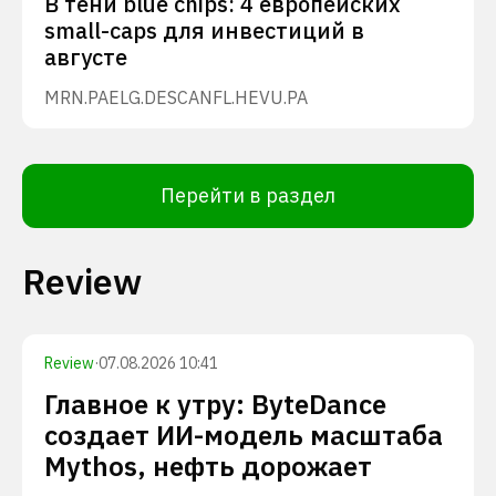
В тени blue chips: 4 европейских
small-caps для инвестиций в
августе
MRN.PA
ELG.DE
SCANFL.HE
VU.PA
Перейти в раздел
Review
Review
·
07.08.2026 10:41
Главное к утру: ByteDance
создает ИИ-модель масштаба
Mythos, нефть дорожает