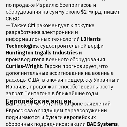
по продаже Израилю боеприпасов и
оборудования на сумму около $2 млрд,
пишет
CNBC
— Также Citi рекомендует к покупке
разработчика электроники и
информационных технологий
L3Hаrris
Technologies
, судостроительной верфи
Huntingtоn Ingalls Industries
и
производителя военного оборудования
Сurtiss-Wright
. Герски прогнозирует, что
дополнительные ассигнования на военные
расходы США, включая поддержку Украины и
Израиля, продолжат способствовать росту
затрат Пентагона в ближайшие годы.
Европейские акции
Barron's
отмечает
, что на фоне заявлений
Евросоюза о грядущем перевооружении
поднимаются и бумаги европейских
оборонных подрядчиков: акции
BАE Systems
,