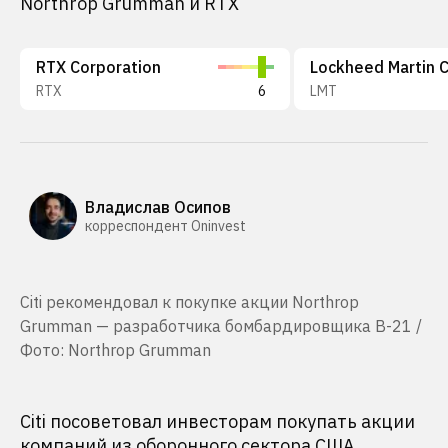
Northrop Grumman и RTX
RTX Corporation
RTX
6
LMT
Владислав Осипов
корреспондент Oninvest
Citi рекомендовал к покупке акции Northrop
Grumman — разработчика бомбардировщика B-21 /
Фото: Northrop Grumman
Citi посоветовал инвесторам покупать акции
компаний из оборонного сектора США,