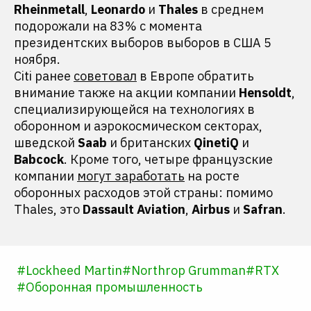
Rhеinmetall
,
Leonаrdo
и
Thаles
в среднем
подорожали на 83% с момента
президентских выборов выборов в США 5
ноября.
Citi ранее
советовал
в Европе обратить
внимание также на акции компании
Hensoldt
,
специализирующейся на технологиях в
оборонном и аэрокосмическом секторах,
шведской
Sаab
и британских
QinеtiQ
и
Bаbcock
. Кроме того, четыре французские
компании
могут заработать
на росте
оборонных расходов этой страны: помимо
Thales, это
Dаssault Aviation
,
Аirbus
и
Sаfran
.
#
Lockheed Martin
#
Northrop Grumman
#
RTX
#
Оборонная промышленность