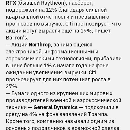
RTX
(бывшей Raytheon), наоборот,
подорожали на 12% благодаря
сильной
квартальной отчетности и превышению
прогнозов по выручке. Citi прогнозирует, что
акции могут вырасти еще на 19%,
пишет
Barron's.
— Акции
Nоrthrop
, занимающейся
электроникой, информационными и
аэрокосмическими технологиями, прибавили
в цене больше 1% с начала года на фоне
ожиданий увеличения выручки. Citi
прогнозирует для них потенциал роста в
27%.
— Бумаги одного из крупнейших мировых
производителей военной и аэрокосмической
техники —
Gеnеral Dynamics
— подскочили в
среду на 4% на фоне заявлений Трампа.
Кроме того, компанию называли одним из
основных подрядчиков в возможной сделке