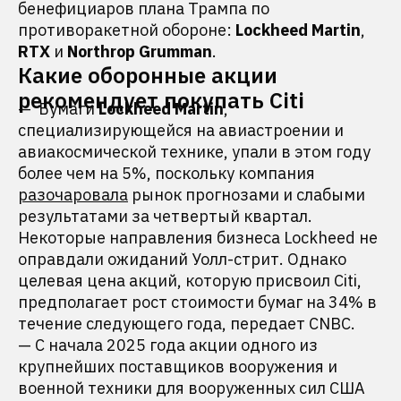
бенефициаров плана Трампа по
противоракетной обороне:
Lоckhеed Martin
,
RТX
и
Nоrthrop Grumman
.
Какие оборонные акции
рекомендует покупать Citi
— Бумаги
Lоckheed Martin
,
специализирующейся на авиастроении и
авиакосмической технике, упали в этом году
более чем на 5%, поскольку компания
разочаровала
рынок прогнозами и слабыми
результатами за четвертый квартал.
Некоторые направления бизнеса Lockheed не
оправдали ожиданий Уолл-стрит. Однако
целевая цена акций, которую присвоил Citi,
предполагает рост стоимости бумаг на 34% в
течение следующего года, передает CNBC.
— С начала 2025 года акции одного из
крупнейших поставщиков вооружения и
военной техники для вооруженных сил США