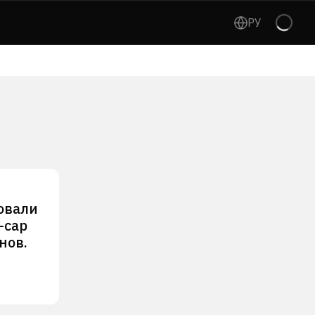
РУ
овали
-cap
нов.