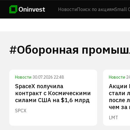
Новости
Поиск по акциям
Small 
#
Оборонная промыш
Новости
·
30.07.2026 22:48
Новости
·
2
SpaceX получила
Акции 
контракт с Космическими
стали 
силами США на $1,6 млрд
после 
чем за
SPCX
LMT