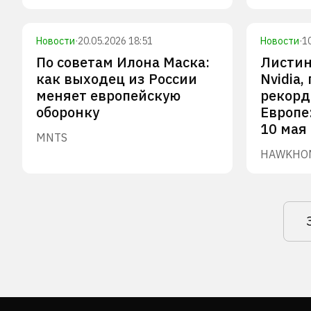
Новости
·
20.05.2026 18:51
Новости
·
1
По советам Илона Маска:
Листин
как выходец из России
Nvidia,
меняет европейскую
рекорд
оборонку
Европе:
10 мая
MNTS
HAWK
HO