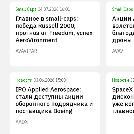
Small Caps
·
04.07.2026 16:01
Small Caps
Главное в small-caps:
Акции 
победа Russell 2000,
взлете
прогноз от Freedom, успех
благод
AeroVironment
дроны 
AVAV
IPAR
AVAV
Новости
·
03.06.2026 15:00
Новости
·
3
IPO Applied Aerospace:
SpaceX
стали доступны акции
дискон
оборонного подрядчика и
уже ко
поставщика Boeing
главное
AADX