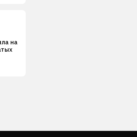
яла на
атых