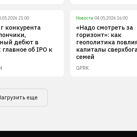
0.05.2026 21:00
Новости
·
04.05.2026 16:00
г конкурента
«Надо смотреть за
 пончики,
горизонт»: как
ный дебют в
геополитика повли
 главное об IPO к
капиталы сверхбог
семей
N
GPRK
Загрузить еще