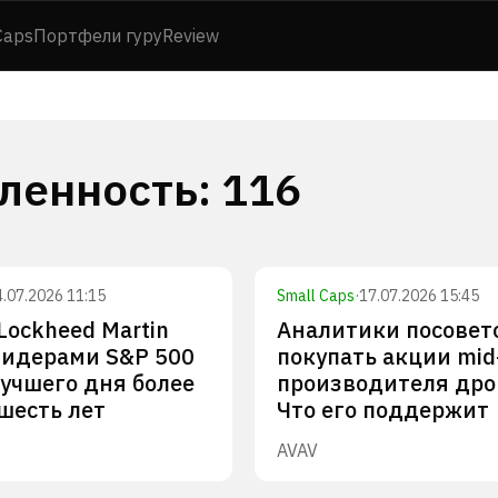
Caps
Портфели гуру
Review
ленность
:
116
4.07.2026 11:15
Small Caps
·
17.07.2026 15:45
Lockheed Martin
Аналитики посовет
лидерами S&P 500
покупать акции mid
лучшего дня более
производителя дро
 шесть лет
Что его поддержит
AVAV