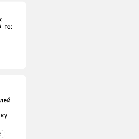
к
-го:
елей
ку
2