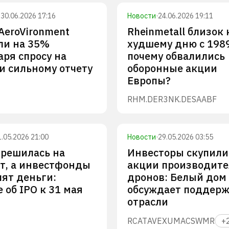
·
30.06.2026 17:16
Новости
·
24.06.2026 19:11
AeroVironment
Rheinmetall близок 
ли на 35%
худшему дню с 1989
аря спросу на
почему обвалились
и сильному отчету
оборонные акции
Европы?
RHM.DE
R3NK.DE
SAABF
1.05.2026 21:00
Новости
·
29.05.2026 03:55
 решилась на
Инвесторы скупили
т, а инвестфонды
акции производит
пят деньги:
дронов: Белый дом
 об IPO к 31 мая
обсуждает поддерж
отрасли
RCAT
AVEX
UMAC
SWMR
+