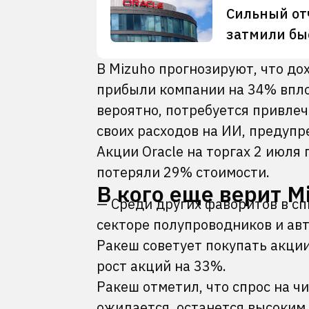
Сильный отч
затмили бы
В Mizuho прогнозируют, что д
прибыли компании на 34% вплот
вероятно, потребуется привле
своих расходов на ИИ, предупр
Акции Oracle на торгах 2 июля 
потеряли 29% стоимости.
В кого еще верит M
— Среди других фаворитов в с
секторе полупроводников и ав
Ракеш советует покупать акции
рост акций на 33%.
Ракеш отметил, что спрос на ч
ожидается, останется высоким 