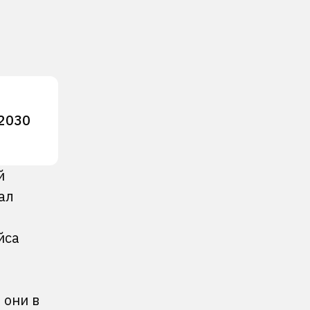
 2030
й
ал
йса
 они в