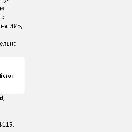
ым
ы»
 на ИИ»,
тельно
icron
d
,
$115.