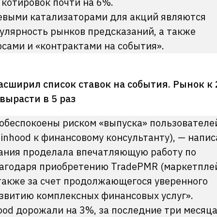
 котировок почти на 6%.
евыми катализаторами для акций являются
улярность рынков предсказаний, а также
сами и «контрактами на события».
асширил список ставок на события. Рынок к
вырасти в 5 раз
обеспокоены риском «выпуска» пользователе
binhood к финансовому консультанту), — напис
пания проделала впечатляющую работу по
лагодаря приобретению TradePMR (маркетпле
 также за счет продолжающегося уверенного
азвитию комплексных финансовых услуг».
ood дорожали на 3%, за последние три месяца