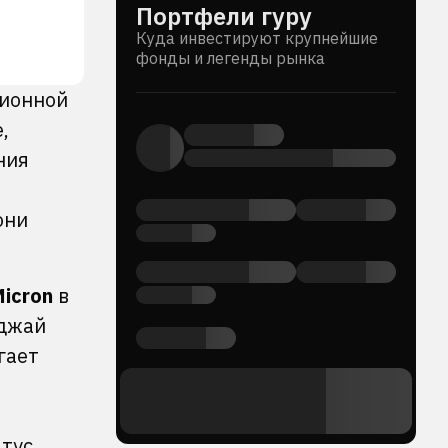
Портфели гуру
ы
Куда инвестируют крупнейшие
фонды и легенды рынка
ционной
,
ния
они
icron
в
иджай
гает
атус