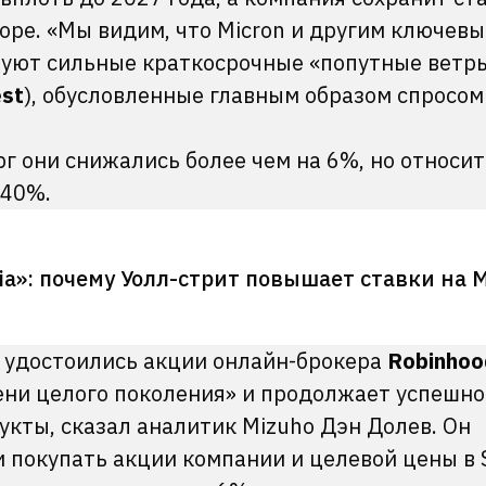
оре. «Мы видим, что Micron и другим ключев
вуют сильные краткосрочные «попутные ветр
est
), обусловленные главным образом спросом
ерг они снижались более чем на 6%, но относи
240%.
ia»: почему Уолл-стрит повышает ставки на M
и удостоились акции онлайн-брокера
Robinhoo
мени целого поколения» и продолжает успешно
кты, сказал аналитик Mizuho Дэн Долев. Он
покупать акции компании и целевой цены в 