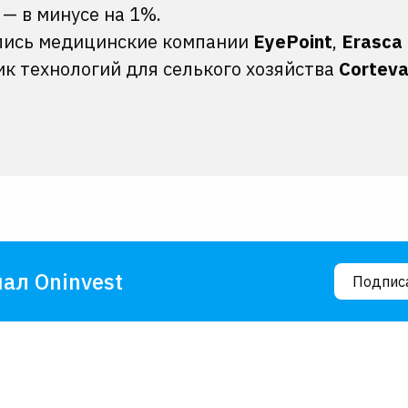
 — в минусе на 1%.
ались медицинские компании
EyePoint
,
Erasca
к технологий для селького хозяйства
Cortev
ал Oninvest
Подпис