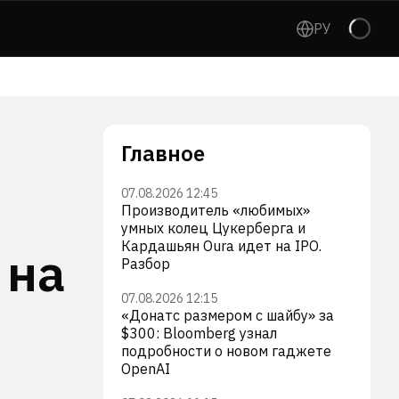
РУ
Главное
07.08.2026 12:45
Производитель «любимых»
умных колец Цукерберга и
Кардашьян Oura идет на IPO.
 на
Разбор
07.08.2026 12:15
«Донатс размером с шайбу» за
$300: Bloomberg узнал
подробности о новом гаджете
OpenAI