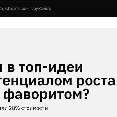
Caps
Портфели гуру
Review
 в топ-идеи
тенциалом роста
л фаворитом?
ряли 28% стоимости