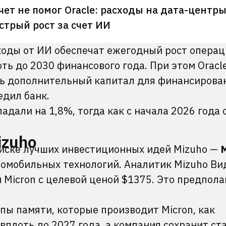
ет не помог Oracle: расходы на дата-центр
стрый рост за счет ИИ
оходы от ИИ обеспечат ежегодный рост опера
ь до 2030 финансового года. При этом Oracle
чь дополнительный капитал для финансирова
едил банк.
падали на 1,8%, тогда как с начала 2026 года 
izuho
писке лучших инвестиционных идей Mizuho —
M
томобильных технологий. Аналитик Mizuho В
 Micron с целевой ценой $1375. Это предпола
ипы памяти, которые производит Micron, как
вплоть до 2027 года, а компания сохранит ст