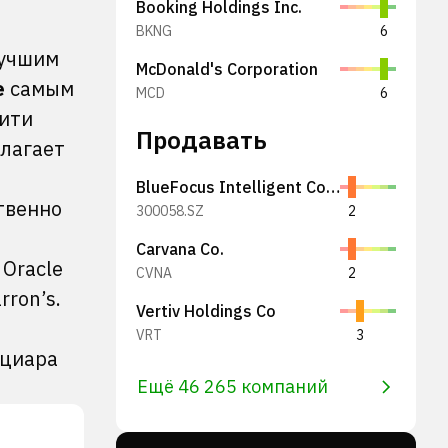
Booking Holdings Inc.
BKNG
6
лучшим
McDonald's Corporation
e
самым
MCD
6
Сити
Продавать
олагает
BlueFocus Intelligent Communications Group Co., Ltd.
твенно
300058.SZ
2
Carvana Co.
 Oracle
CVNA
2
ron’s.
Vertiv Holdings Co
VRT
3
ициара
Ещё 46 265 компаний