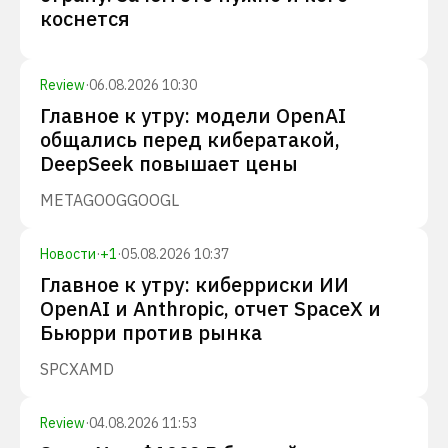
коснется
Review
·
06.08.2026 10:30
Главное к утру: модели OpenAI
общались перед кибератакой,
DeepSeek повышает цены
META
GOOG
GOOGL
Новости
·
+
1
·
05.08.2026 10:37
Главное к утру: киберриски ИИ
OpenAI и Anthropic, отчет SpaceX и
Бьюрри против рынка
SPCX
AMD
Review
·
04.08.2026 11:53