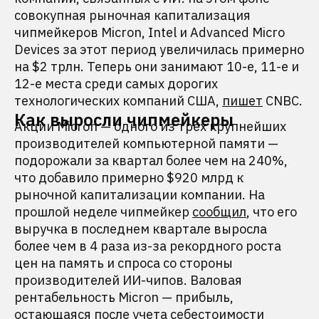
совокупная рыночная капитализация
чипмейкеров Micron, Intel и Advanced Micro
Devices за этот период увеличилась примерно
на $2 трлн. Теперь они занимают 10-е, 11-е и
12-е места среди самых дорогих
технологических компаний США,
пишет
CNBC.
Как выросли чипмейкеры
Акции Micron — одного из трех крупнейших
производителей компьютерной памяти —
подорожали за квартал более чем на 240%,
что добавило примерно $920 млрд к
рыночной капитализации компании. На
прошлой неделе чипмейкер
сообщил
, что его
выручка в последнем квартале выросла
более чем в 4 раза из-за рекордного роста
цен на память и спроса со стороны
производителей ИИ-чипов. Валовая
рентабельность Micron — прибыль,
остающаяся после учета себестоимости