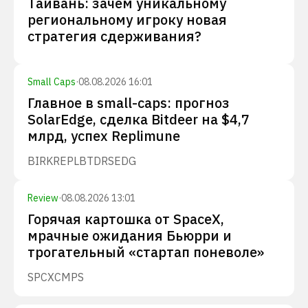
Тайвань: зачем уникальному
региональному игроку новая
стратегия сдерживания?
Small Caps
·
08.08.2026 16:01
Главное в small-caps: прогноз
SolarEdge, сделка Bitdeer на $4,7
млрд, успех Replimune
BIRK
REPL
BTDR
SEDG
Review
·
08.08.2026 13:01
Горячая картошка от SpaceX,
мрачные ожидания Бьюрри и
трогательный «стартап поневоле»
SPCX
CMPS