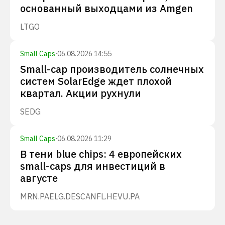
основанный выходцами из Amgen
LTGO
Small Caps
·
06.08.2026 14:55
Small-cap производитель солнечных
систем SolarEdge ждет плохой
квартал. Акции рухнули
SEDG
Small Caps
·
06.08.2026 11:29
В тени blue chips: 4 европейских
small-caps для инвестиций в
августе
MRN.PA
ELG.DE
SCANFL.HE
VU.PA