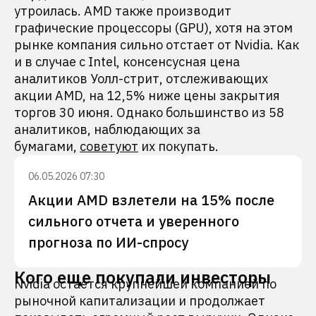
утроилась. AMD также производит
графические процессоры (GPU), хотя на этом
рынке компания сильно отстает от Nvidia. Как
и в случае с Intel, консенсусная цена
аналитиков Уолл-стрит, отслеживающих
акции AMD, на 12,5% ниже цены закрытия
торгов 30 июня. Однако большинство из 58
аналитиков, наблюдающих за
бумагами,
советуют
их покупать.
06.05.2026 07:30
Акции AMD взлетели на 15% после
сильного отчета и уверенного
прогноза по ИИ-спросу
Кого еще покупали инвесторы
Nvidia остается крупнейшей компанией по
рыночной капитализации и продолжает