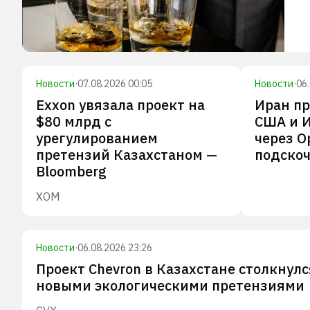
Новости
·
07.08.2026 00:05
Новости
·
06
Exxon увязала проект на
Иран п
$80 млрд с
США и 
урегулированием
через О
претензий Казахстаном —
подскоч
Bloomberg
XOM
Новости
·
06.08.2026 23:26
Проект Chevron в Казахстане столкнулс
новыми экологическими претензиями