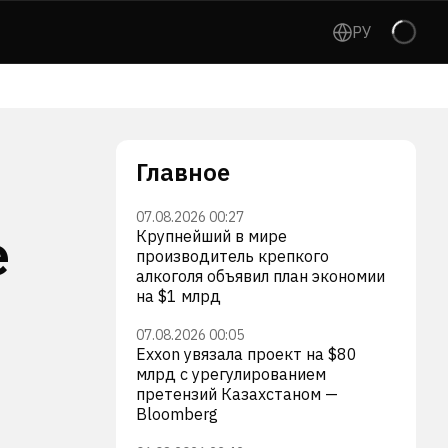
РУ
Главное
07.08.2026 00:27
е
Крупнейший в мире
производитель крепкого
алкоголя объявил план экономии
на $1 млрд
07.08.2026 00:05
Exxon увязала проект на $80
млрд с урегулированием
претензий Казахстаном —
Bloomberg