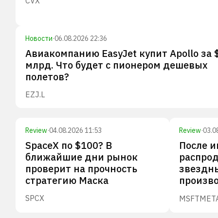
CVX
Новости
·
06.08.2026 22:36
Авиакомпанию EasyJet купит Apollo за 
млрд. Что будет с пионером дешевых
полетов?
EZJ.L
Review
·
04.08.2026 11:53
Review
·
03.0
SpaceX по $100? В
После 
ближайшие дни рынок
распрод
проверит на прочность
звездн
стратегию Маска
произв
SPCX
MSFT
MET