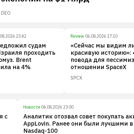
DEO
.08.2026 23:42
Review
·
06.08.2026 17:10
редложил судам
«Сейчас мы видим л
Израиля проходить
красивую историю»: 
рмуз. Brent
повода для пессими
ила на 4%
отношении SpaceX
SPCX
Новости
·
06.08.2026 23:00
я с
Аналитик отозвал совет покупать а
AppLovin. Ранее они были лучшими в
Nasdaq-100