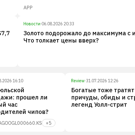
APP
Новости
·
06.08.2026 20:33
$7,7
Золото подорожало до максимума с 
Что толкает цены вверх?
8.2026 16:10
Review
·
31.07.2026 12:26
июльской
Богатые тоже тратят
ажи: прошел ли
причуды, обиды и ст
ый час
легенд Уолл-стрит
одителей чипов?
A
GOOGL
000660.KS
+
5