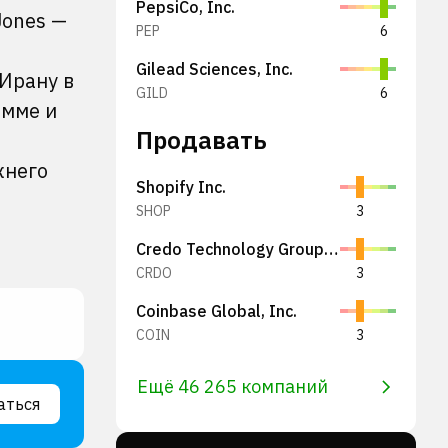
PepsiCo, Inc.
Jones —
PEP
6
Gilead Sciences, Inc.
 Ирану в
GILD
6
амме и
Продавать
жнего
Shopify Inc.
SHOP
3
Credo Technology Group Holding Ltd
CRDO
3
Coinbase Global, Inc.
COIN
3
Ещё 46 265 компаний
аться