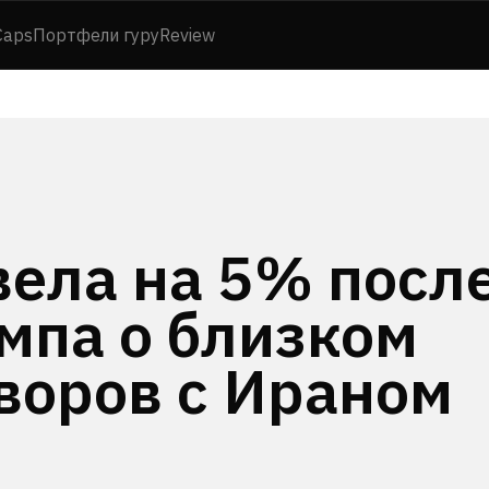
Caps
Портфели гуру
Review
ела на 5% посл
мпа о близком
воров с Ираном