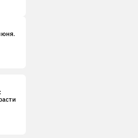
июня.
:
расти