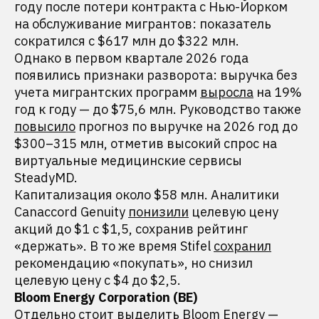
году после потери контракта с Нью-Йорком
на обслуживание мигрантов: показатель
сократился с $617 млн до $322 млн.
Однако в первом квартале 2026 года
появились признаки разворота: выручка без
учета мигрантских программ
выросла
на 19%
год к году — до $75,6 млн. Руководство также
повысило
прогноз по выручке на 2026 год до
$300–315 млн, отметив высокий спрос на
виртуальные медицинские сервисы
SteadyMD.
Капитализация около $58 млн. Аналитики
Canaccord Genuity
понизили
целевую цену
акций до $1 с $1,5, сохранив рейтинг
«держать». В то же время Stifel
сохранил
рекомендацию «покупать», но снизил
целевую цену с $4 до $2,5.
Bloom Energy Corporation (BE)
Отдельно стоит выделить Bloom Energy —