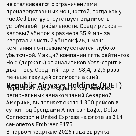
не сталкивается с ограничениями
производственных мощностей, тогда как у
FuelCell Energy отсутствует видимость
устойчивой прибыльности. Среди рисков —
валовый убыток
в размере $5,9 млн за
квартал и чистый убыток $26,1 млн:
компания по-прежнему
остается
глубоко
убыточной. У акций компании пять рейтингов
Hold (держать) от аналитиков Уолл-стрит и
два — Buy. Средний таргет $8,4, в 2,5 раза
меньше текущей стоимости акций.
Republic Airways Holdings (RJET)
Republic Airways — одна из крупнейших
региональных авиакомпаний Северной
Америки,
выполняет
около 1 300 рейсов в
сутки под брендами American Eagle, Delta
Connection и United Express на флоте из 314
самолетов Embraer E175.
В первом квартале 2026 года выручка