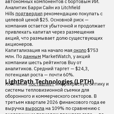
автономных компонентов с бортовым ИИ.
Аналитик Барри Сайн из Litchfield
Hills
подтвердил
рекомендацию покупать с
целевой ценой $25. Основной риск —
компания остается убыточной и продолжает
привлекать капитал через размещения
акций, что размывает долю существующих
акционеров.
Капитализация на начало мая
около
$753
млн. По
данным
MarketWatch, у акций
компании шесть рейтингов Buy от
аналитиков. Средний таргет — $24,3,
потенциал роста — почти 60%.
LightPath Technologies (LPTH)
Компания
поставляет
инфракрасную оптику и
системы тепловизионной съемки для
оборонного и коммерческого секторов. В
третьем квартале 2026 финансового года ее
выручка
выросла
на 109% по сравнению с