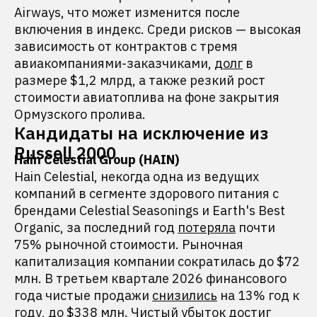
Airways, что может изменится после
включения в индекс. Среди рисков — высокая
зависимость от контрактов с тремя
авиакомпаниями-заказчиками,
долг
в
размере $1,2 млрд, а также резкий рост
стоимости авиатоплива на фоне закрытия
Ормузского пролива.
Кандидаты на исключение из
Russell 2000
Hain Celestial Group (HAIN)
Hain Celestial, некогда одна из ведущих
компаний в сегменте здорового питания с
брендами Celestial Seasonings и Earth's Best
Organic, за последний год
потеряла
почти
75% рыночной стоимости. Рыночная
капитализация компании сократилась до $72
млн. В третьем квартале 2026 финансового
года чистые продажи
снизились
на 13% год к
году, до $338 млн. Чистый убыток достиг