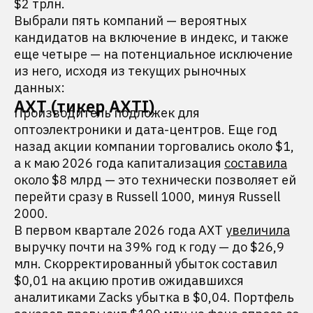
$2 трлн.
Выбрали пять компаний — вероятных
кандидатов на включение в индекс, и также
еще четыре — на потенциальное исключение
из него, исходя из текущих рыночных
данных:
AXT (тикер AXTI)
Производитель подложек для
оптоэлектроники и дата-центров. Еще год
назад акции компании торговались около $1,
а к маю 2026 года капитализация
составила
около $8 млрд — это технически позволяет ей
перейти сразу в Russell 1000, минуя Russell
2000.
В первом квартале 2026 года AXT
увеличила
выручку почти на 39% год к году — до $26,9
млн. Скорректированный убыток составил
$0,01 на акцию против ожидавшихся
аналитиками Zacks убытка в $0,04. Портфель