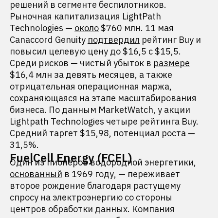
решений в сегменте беспилотников.
Рыночная капитализация LightPath
Technologies —
около
$760 млн. 11 мая
Canaccord Genuity
подтвердил
рейтинг Buy и
повысил целевую цену до $16,5 с $15,5.
Среди рисков — чистый убыток в
размере
$16,4 млн за девять месяцев, а также
отрицательная операционная маржа,
сохраняющаяся на этапе масштабирования
бизнеса. По данным MarketWatch, у акции
Lightpath Technologies четыре рейтинга Buy.
Средний таргет $15,98, потенциал роста —
31,5%.
FuelCell Energy (FCEL)
Один из пионеров водородной энергетики,
основанный
в 1969 году, — переживает
второе рождение благодаря растущему
спросу на электроэнергию со стороны
центров обработки данных. Компания