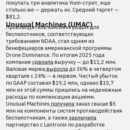
покупать три аналитика Уолл-стрит, еще
столько же — держать их. Средний таргет —
$81,2.
Unusual Machines (UMAC)
Производитель комплектующих для
беспилотников, соответствующих
требованиям NDAA, стал одним из
бенефициаров американской программы
Drone Dominance. По итогам 2025 года
компания
удвоила
выручку — до $11,2 млн.
Валовая маржа
выросла
до 36% в четвертом
квартале с 24% — в первом. Чистый убыток
по GAAP составил $19,2 млн, однако $15,7
млн из этой суммы пришлись на неденежные
расходы по компенсации акциями.
Unusual Machines
получила
заказ свыше $5
млн на компоненты систем противодействия
беспилотникам, а также
заключила
партнерство с Lantronix по разработке