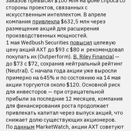
заказов превысил $100 млн на фоне спроса со
стороны проектов, связанных с
искусственным интеллектом. В апреле
компания
привлекла
$632,5 млн через
размещение акций для расширения
производственных мощностей.
1 мая Wedbush Securities
повысил
целевую
цену акций AXT до $93 с $80 и рекомендовал
покупать их (Outperform).
B. Riley Financial
—
до $73 с $72, сохранив нейтральный рейтинг
(Neutral). С начала года акции уже выросли
примерно на 645% и по состоянию на 14 мая
акции торгуются около $120. Основной риск
для инвесторов — при отрицательной
прибыли за последние 12 месяцев, компания
для финансирования роста продолжает
привлекать капитал через выпуск акций, что
снижает долю существующих акционеров.
По
данным
MarketWatch, акции AXT советуют