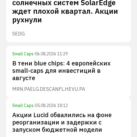
солнечных систем SolarEdge
ждет плохой квартал. Акции
рухнули
SEDG
Small Caps
·
06.08.2026 11:29
В тени blue chips: 4 европейских
small-caps для инвестиций в
августе
MRN.PA
ELG.DE
SCANFL.HE
VU.PA
Small Caps
·
05.08.2026 18:12
Акции Lucid обвалились на фоне
реорганизации и задержки с
запуском бюджетной модели