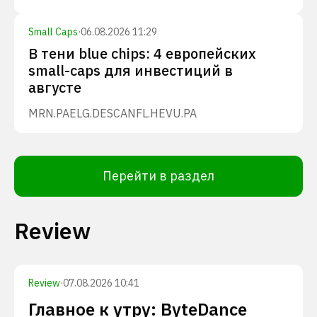
Small Caps
·
06.08.2026 11:29
В тени blue chips: 4 европейских
small-caps для инвестиций в
августе
MRN.PA
ELG.DE
SCANFL.HE
VU.PA
Перейти в раздел
Review
Review
·
07.08.2026 10:41
Главное к утру: ByteDance