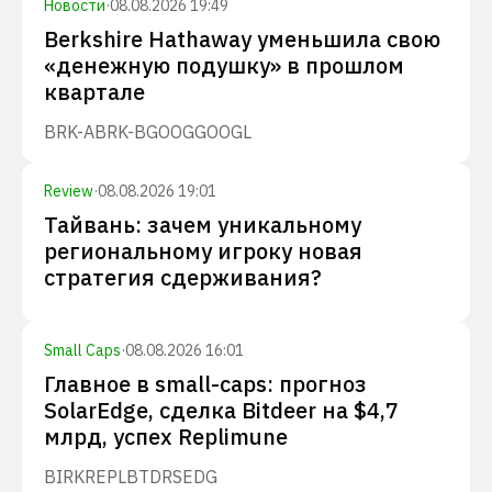
Новости
·
08.08.2026 19:49
Berkshire Hathaway уменьшила свою
«денежную подушку» в прошлом
квартале
BRK-A
BRK-B
GOOG
GOOGL
Review
·
08.08.2026 19:01
Тайвань: зачем уникальному
региональному игроку новая
стратегия сдерживания?
Small Caps
·
08.08.2026 16:01
Главное в small-caps: прогноз
SolarEdge, сделка Bitdeer на $4,7
млрд, успех Replimune
BIRK
REPL
BTDR
SEDG