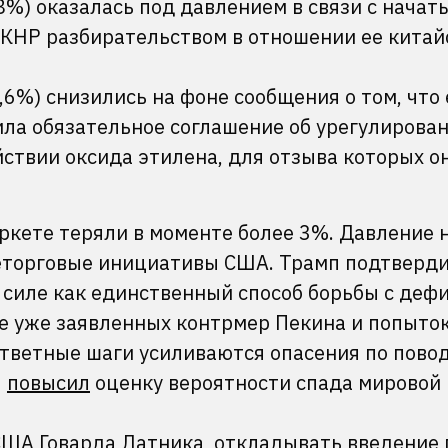
8%) оказалась под давлением в связи с начат
КНР разбирательством в отношении ее китай
,6%) снизились на фоне сообщения о том, что 
чила обязательное соглашение об урегулирова
йствии оксида этилена, для отзыва которых о
ркете теряли в моменте более 3%. Давление 
торговые инициативы США. Трамп подтверди
 силе как единственный способ борьбы с деф
не уже заявленных контрмер Пекина и попыто
тветные шаги усиливаются опасения по пово
n
повысил
оценку вероятности спада мировой
США Говарда Латника, откладывать введение