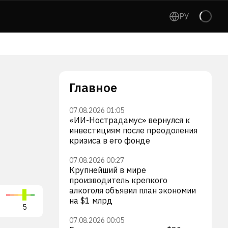
РУ
Главное
07.08.2026 01:05
«ИИ-Нострадамус» вернулся к
инвестициям после преодоления
кризиса в его фонде
07.08.2026 00:27
Крупнейший в мире
производитель крепкого
алкоголя объявил план экономии
на $1 млрд
5
07.08.2026 00:05