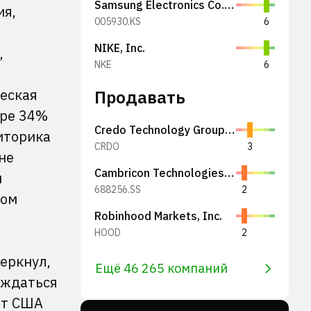
Samsung Electronics Co., Ltd.
ия,
005930.KS
6
NIKE, Inc.
,
NKE
6
еская
Продавать
ере 34%
Credo Technology Group Holding Ltd
иторика
CRDO
3
не
Cambricon Technologies Corporation Limited
н
688256.SS
2
ром
Robinhood Markets, Inc.
HOOD
2
еркнул,
Ещё 46 265 компаний
ождаться
нт США