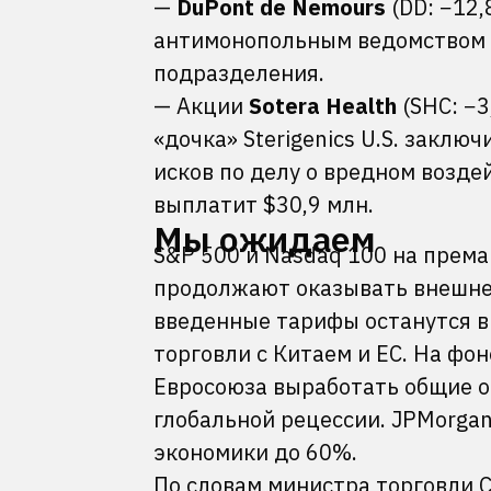
—
DuPont de Nemours
(DD: −12,
антимонопольным ведомством 
подразделения.
— Акции
Sotera Health
(SHC: −3
«дочка» Sterigenics U.S. заклю
исков по делу о вредном возде
выплатит $30,9 млн.
Мы ожидаем
S&P 500 и Nasdaq 100 на према
продолжают оказывать внешне
введенные тарифы останутся в
торговли с Китаем и ЕС. На фо
Евросоюза выработать общие о
глобальной рецессии. JPMorga
экономики до 60%.
По словам министра торговли 