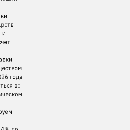
ики
арств
 и
счет
авки
ществом
026 года
ться во
ическом
руем
,4% до