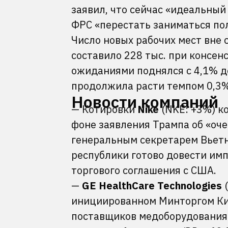
заявил, что сейчас «идеальны
ФРС «перестать заниматься по
Число новых рабочих мест вне с
составило 228 тыс. при консен
ожиданиями поднялся с 4,1% до
продолжила расти темпом 0,3%
Новости компаний
— Котировки
Nike
(NKE: +3%) к
фоне заявления Трампа об «оч
генеральным секретарем Вьетн
республики готово довести им
торгового соглашения с США.
—
GE HealthCare Technologies
(
инициированном Минторгом Ки
поставщиков медоборудования