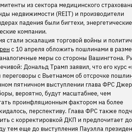
митенты из сектора медицинского страхован
нды недвижимости (REIT) и производители
дерах падения были бигтехи, энергетические
еские компании.
 стали эскалация торговой войны и политич
рен
с 10 апреля обложить пошлинами в разм
а аналогичные меры со стороны Вашингтона. Р
ечивой: Дональд Трамп заявил, что его курс «
л переговоры с Вьетнамом об отсрочке пошли
нном пятничном выступлении глава ФРС Дже
сборы, вероятно, будут масштабнее, чем
стать проинфляционным фактором на более
жидалось, перспективу. Глава ФРС также подч
шить с корректировкой ДКП и предпочитает д
ду тем еще до выступления Пауэлла президе