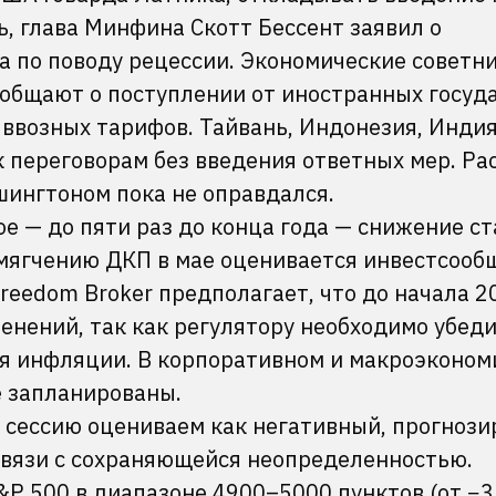
ь, глава Минфина Скотт Бессент заявил о
а по поводу рецессии. Экономические советн
общают о поступлении от иностранных госуд
 ввозных тарифов. Тайвань, Индонезия, Индия
 переговорам без введения ответных мер. Ра
шингтоном пока не оправдался.
е — до пяти раз до конца года — снижение ст
смягчению ДКП в мае оценивается инвестсооб
eedom Broker предполагает, что до начала 2
менений, так как регулятору необходимо убеди
я инфляции. В корпоративном и макроэконом
 запланированы.
 сессию оцениваем как негативный, прогнози
вязи с сохраняющейся неопределенностью.
&P 500 в диапазоне 4900–5000 пунктов (от −3