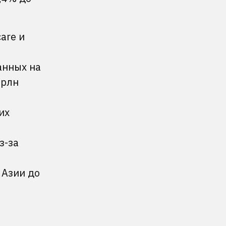
are и
анных на
трлн
их
з-за
 Азии до