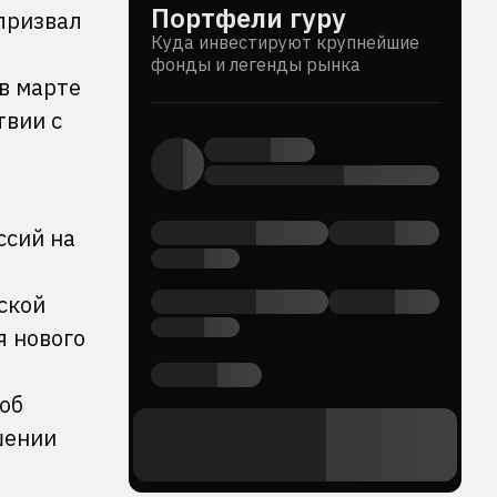
Портфели гуру
призвал
Куда инвестируют крупнейшие
фонды и легенды рынка
 в марте
твии с
ссий на
ской
я нового
об
шении