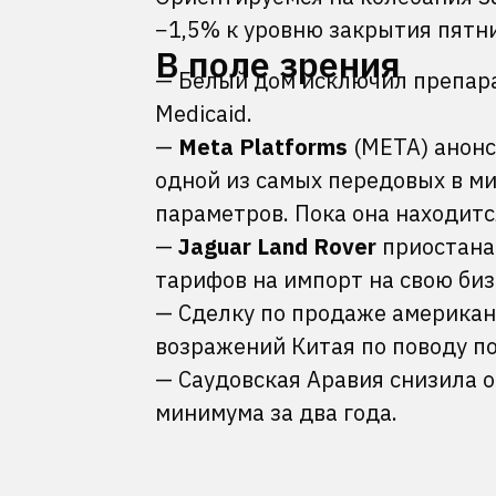
−1,5% к уровню закрытия пятн
В поле зрения
— Белый дом исключил препара
Medicaid.
—
Meta Platforms
(META) анонс
одной из самых передовых в м
параметров. Пока она находитс
—
Jaguar Land Rover
приостана
тарифов на импорт на свою биз
— Сделку по продаже америка
возражений Китая по поводу п
— Саудовская Аравия снизила о
минимума за два года.