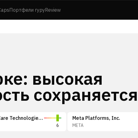
Caps
Портфели гуру
Review
рке: высокая
сть сохраняется
GE HealthCare Technologies Inc.
Meta Platforms, Inc.
6
META