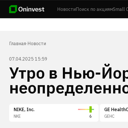
Новости
Поиск по акциям
Small 
Главная
·
Новости
07.04.2025 15:59
Утро в Нью-Йо
неопределенно
NIKE, Inc.
NKE
6
GEHC