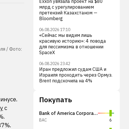
Exxon увязала проект на $80
млрд с урегулированием
претензий Казахстаном —
Bloomberg
06.08.2026 17:10
«Сейчас мы видим лишь
красивую историю»: 4 повода
для пессимизма в отношении
я / Фото:
SpaceX
06.08.2026 23:42
Иран предложил судам США и
Израиля проходить через Ормуз.
Brent подскочила на 4%
Покупать
инусе.
у
с
Bank of America Corporation
%.
BAC
6
37%.