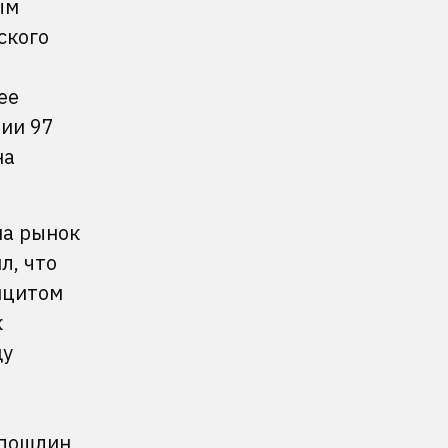
ым
ского
ее
нии 97
на
на рынок
л, что
ицитом
к
ду
 пошлин