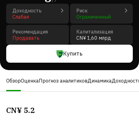
/
7
Доходность
Риск
Слабая
Ограниченный
Рекомендация
Капитализация
Продавать
CN¥ 1,60 млрд
Купить
Обзор
Оценка
Прогноз аналитиков
Динамика
Доходност
CN¥
5.2