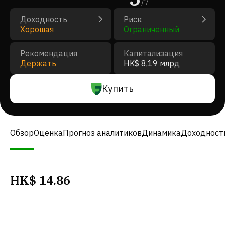
/
7
Доходность
Риск
Хорошая
Ограниченный
Рекомендация
Капитализация
Держать
HK$ 8,19 млрд
Купить
Обзор
Оценка
Прогноз аналитиков
Динамика
Доходност
HK$
14.86