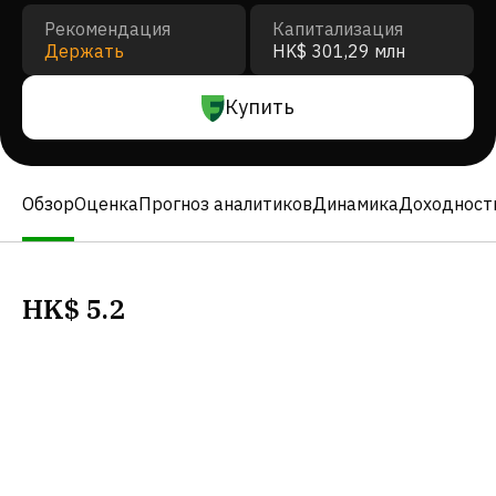
Рекомендация
Капитализация
Держать
HK$ 301,29 млн
Купить
Обзор
Оценка
Прогноз аналитиков
Динамика
Доходност
HK$
5.2