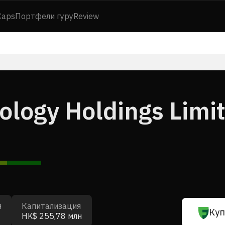
Caps
Портфели гуру
Review
ology Holdings Limi
я
Капитализация
Куп
HK$ 255,78 млн