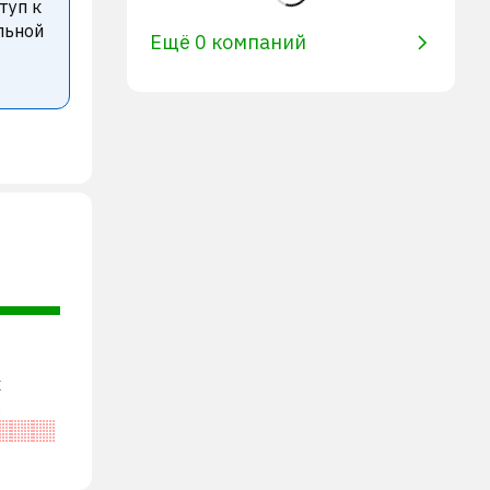
туп к
льной
Ещё 0 компаний
х