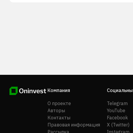
программным управлением и сопутствующие
аксессуары. Компания также занимается литьем ст
Ее продукция используется в автомобилестроении,
производстве бытовых товаров, модных аксессуар
технических компонентов, мотоциклов, электроник
контейнеров. Компания L.K. Technology Holdings Lim
была основана в 1979 году, ее штаб-квартира
находится в Квай-Чунге, Гонконг.
Компания
Социальны
О проекте
Telegram
Авторы
YouTube
Контакты
Facebook
Правовая информация
X (Twitter)
Рассылка
Instagram