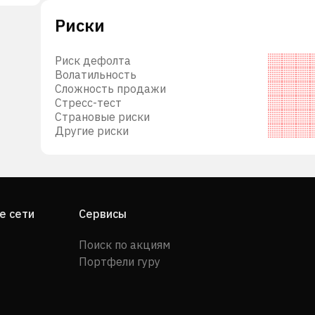
Риски
али.
ов,
Риск дефолта
и и
Волатильность
ited
Сложность продажи
Стресс-тест
Страновые риски
Другие риски
е сети
Сервисы
Поиск по акциям
Портфели гуру