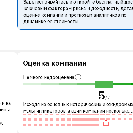
Зарегистрируйтесь
и откройте бесплатный дос
ключевым факторам риска и доходности, дета
оценке компании и прогнозам аналитиков по
динамике ее стоимости
Оценка компании
Немного недооценена
5
/
7
 и на
Исходя из основных исторических и ожидаемы
шины
мультипликаторов, акции компании несколько
недооценены по сравнению с аналогичными
од
компаниями. В частности, акция справедливо