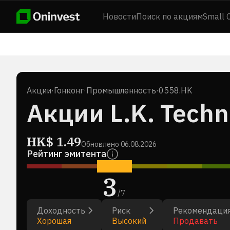
Новости
Поиск по акциям
Small 
Акции
·
Гонконг
·
Промышленность
·
0558.HK
Акции L.K. Techn
HK$
1.49
Обновлено
06.08.2026
Рейтинг эмитента
3
/
7
Доходность
Риск
Рекомендаци
Хорошая
Высокий
Продавать