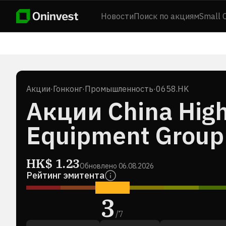
Новости
Поиск по акциям
Small 
Акции
·
Гонконг
·
Промышленность
·
0658.HK
Акции China High
Equipment Group 
HK$
1.23
Обновлено
06.08.2026
Рейтинг эмитента
3
/
7