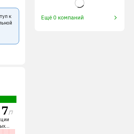
туп к
Ещё 0 компаний
льной
7
/
7
кции
ных
енена по