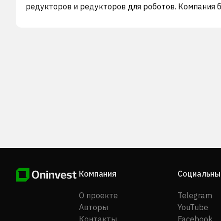
редукторов и редукторов для роботов. Компания 
основана в 1969 году, ее штаб-квартира находится
Козуэй-Бэй, Гонконг.
Компания
Социальны
О проекте
Telegram
Авторы
YouTube
Контакты
Facebook