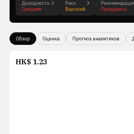
Доходность
Риск
Рекомендаци
Средняя
Высокий
Продавать
Обзор
Оценка
Прогноз аналитиков
HK$
1.23