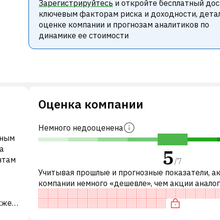
Зарегистрируйтесь
и откройте бесплатный дос
ключевым факторам риска и доходности, дета
оценке компании и прогнозам аналитиков по
динамике ее стоимости
Оценка компании
Немного недооценена
тным
а
5
нтам
/
7
Учитывая прошлые и прогнозные показатели, а
компании немного «дешевле», чем акции анало
компаний. В частности, акция «дешевая» по P/E,
кже
переоценена по EV/EBITDA