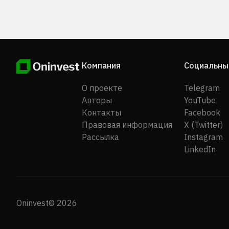
состоянию на 31 декабря 2020 г. банк располагал 
филиалами, 368 банкоматами и 9 800 терминалами
точках продаж (POS). Саудовский инвестиционный
был основан в 1976 году, его штаб-квартира нахо
в Эр-Рияде, Королевство Саудовская Аравия.
Компания
Социальны
О проекте
Telegram
Авторы
YouTube
Контакты
Facebook
Правовая информация
X (Twitter)
Рассылка
Instagram
LinkedIn
Oninvest© 2026