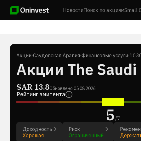
Новости
Поиск по акциям
Small 
Акции
·
Саудовская Аравия
·
Финансовые услуги
·
1030
Акции The Saudi
SAR
13.8
Обновлено
05.08.2026
Рейтинг эмитента
5
/
7
Доходность
Риск
Рекомен
Хорошая
Ограниченный
Держат