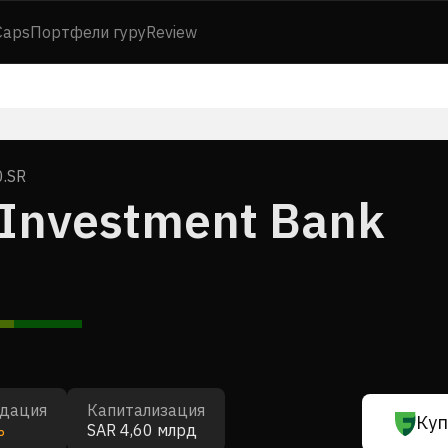
Caps
Портфели гуру
Review
.SR
 Investment Bank
дация
Капитализация
Куп
ь
SAR 4,60 млрд