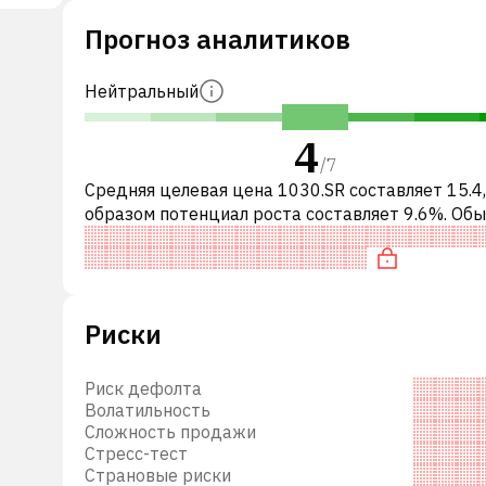
оу-
Прогноз аналитиков
та,
Нейтральный
4
кже
/
7
ка и
Средняя целевая цена 1030.SR составляет 15.4
образом потенциал роста составляет 9.6%. Обы
ных
означает рекомендацию «ДЕРЖАТЬ» среди
инвестиционных компаний. Эта
ию
,
Риски
ких
Риск дефолта
Волатильность
Сложность продажи
Стресс-тест
 По
Страновые риски