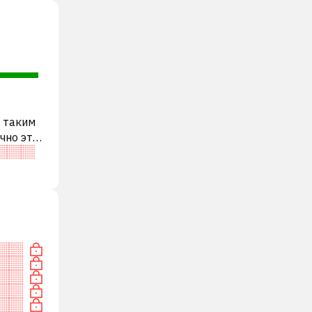
, таким
чно это