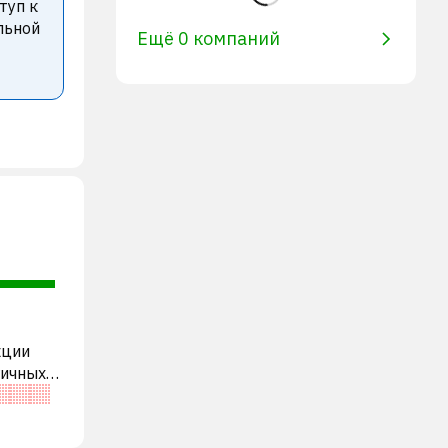
туп к
льной
Ещё 0 компаний
кции
гичных