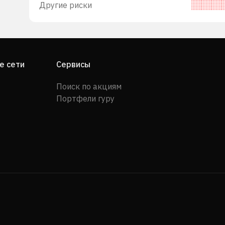
52
Другие риски
 в
 банк
дится
е сети
Сервисы
Поиск по акциям
Портфели гуру