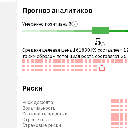
Прогноз аналитиков
и
Умеренно позитивный
5
/
7
Средняя целевая цена 161890.KS составляет 1
таким образом потенциал роста составляет 25.
а в
Обычно это означает рекомендацию «ПОКУПА
,
среди инвестиционных компани
Риски
Риск дефолта
Волатильность
Сложность продажи
Стресс-тест
Страновые риски