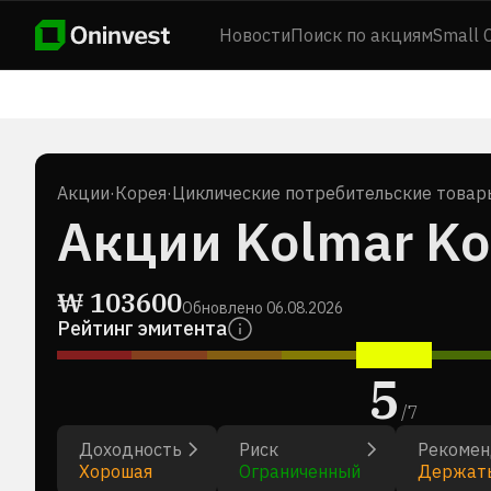
Новости
Поиск по акциям
Small 
Акции
·
Корея
·
Циклические потребительские товар
Акции Kolmar Kor
₩
103600
Обновлено
06.08.2026
Рейтинг эмитента
5
/
7
Доходность
Риск
Рекомен
Хорошая
Ограниченный
Держат