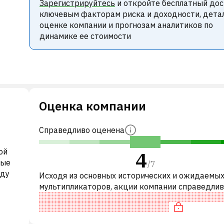
Зарегистрируйтесь
и откройте бесплатный дос
ключевым факторам риска и доходности, дета
оценке компании и прогнозам аналитиков по
динамике ее стоимости
Оценка компании
Справедливо оценена
ой
4
ные
/
7
оду
Исходя из основных исторических и ожидаемы
мультипликаторов, акции компании справедли
оценены по сравнению с аналогичными компани
частности, акция компании разум