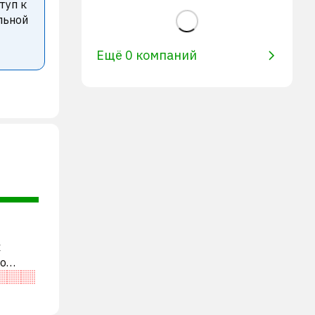
туп к
льной
Ещё 0 компаний
х
во
ями. В