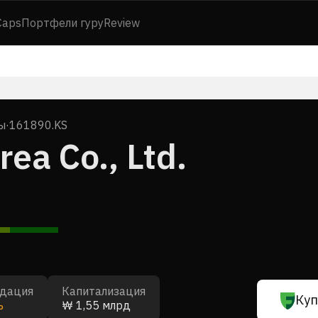
Caps
Портфели гуру
Review
ы
·
161890.KS
ea Co., Ltd.
дация
Капитализация
Куп
ь
₩ 1,55 млрд