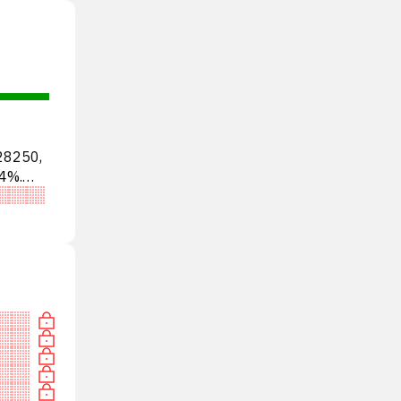
28250,
4%.
ТЬ»